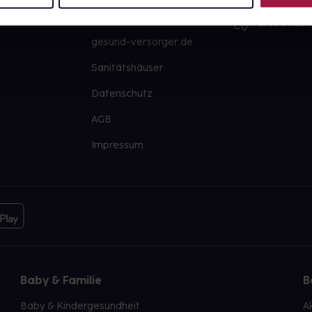
PAYBACK
Große Ausw
gesund-versorger.de
Sanitätshäuser
Datenschutz
AGB
Impressum
Baby & Familie
B
Baby & Kindergesundheit
A