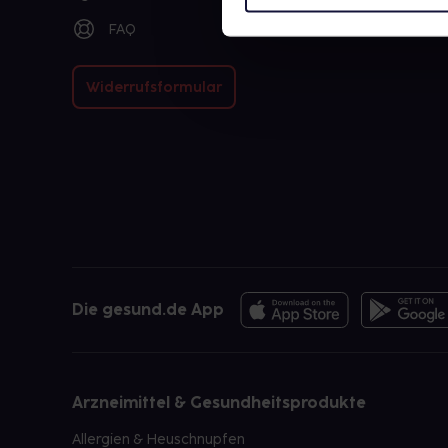
FAQ
Widerrufsformular
Die gesund.de App
Arzneimittel & Gesundheitsprodukte
Allergien & Heuschnupfen