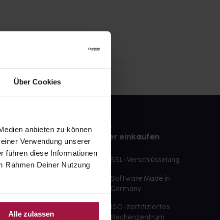
Über Cookies
 Medien anbieten zu können
e
Sicher einkaufen
 Deiner Verwendung unserer
r führen diese Informationen
te Wunschprodukte
SSL-Verschlüsselung
e im Rahmen Deiner Nutzung
lbereit
Software Made in
ür sofort verfügbare
Germany
st am selben Tag möglich
ISO-zertifiziertes
Alle zulassen
 der Apotheke
Rechenzentrum