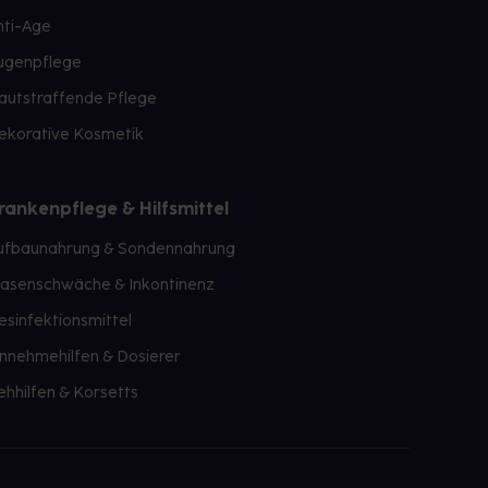
nti-Age
ugenpflege
autstraffende Pflege
ekorative Kosmetik
rankenpflege & Hilfsmittel
ufbaunahrung & Sondennahrung
lasenschwäche & Inkontinenz
esinfektionsmittel
innehmehilfen & Dosierer
ehhilfen & Korsetts