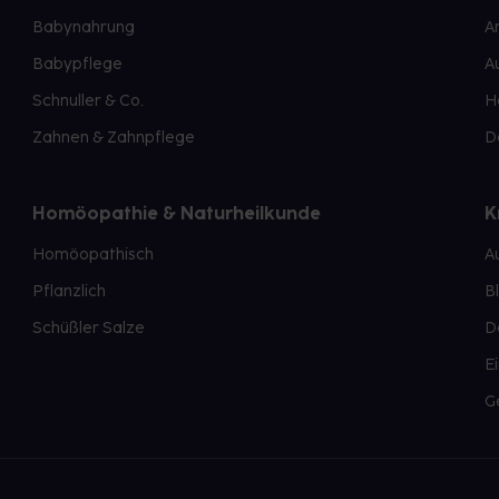
Babynahrung
A
Babypflege
A
Schnuller & Co.
H
Zahnen & Zahnpflege
D
Homöopathie & Naturheilkunde
K
Homöopathisch
A
Pflanzlich
B
Schüßler Salze
D
E
G