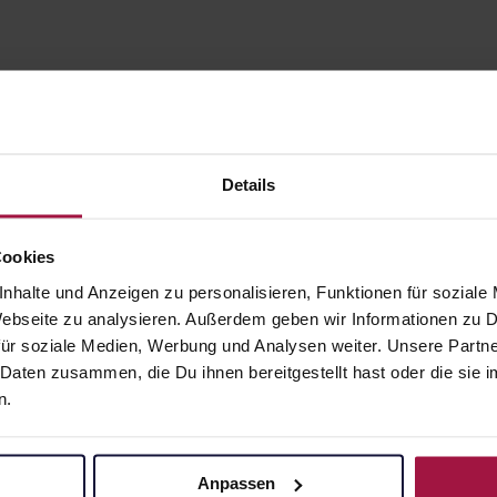
Details
Cookies
nhalte und Anzeigen zu personalisieren, Funktionen für soziale
gesund.de
Unsere Vorteil
 Webseite zu analysieren. Außerdem geben wir Informationen zu
ür soziale Medien, Werbung und Analysen weiter. Unsere Partne
Über uns
Ausgewähl
 Daten zusammen, die Du ihnen bereitgestellt hast oder die si
sofort abho
n.
Karriere
Lieferung f
Newsletter
Artikel mei
Barrierefreiheitserklärung
Anpassen
Freie Wahl