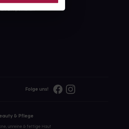
ahl an Apotheken
Folge uns!
eauty & Pflege
kne, unreine & fettige Haut