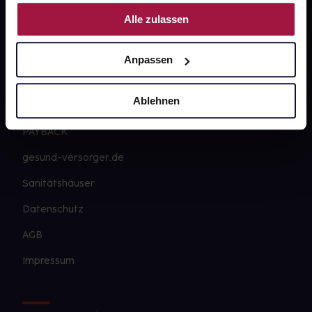
Nutzung der Dienste gesammelt haben.
Alle zulassen
Über uns
Karriere
Anpassen
Newsletter
Ablehnen
Barrierefreiheitserklärung
PAYBACK
gesund-versorger.de
Sanitätshäuser
Datenschutz
AGB
Impressum