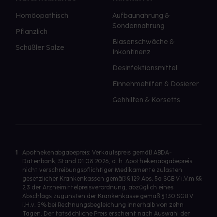
Homöopathisch
Aufbaunahrung &
Sondennahrung
Pflanzlich
Blasenschwäche &
Schüßler Salze
Inkontinenz
Desinfektionsmittel
Einnehmehilfen & Dosierer
Gehhilfen & Korsetts
1
Apothekenabgabepreis: Verkaufspreis gemäß ABDA-
Datenbank, Stand 01.08.2026, d. h. Apothekenabgabepreis
nicht verschreibungspflichtiger Medikamente zulasten
gesetzlicher Krankenkassen gemäß § 129 Abs. 5a SGB V i.V.m §§
2,3 der Arzneimittelpreisverordnung, abzüglich eines
Abschlags zugunsten der Krankenkasse gemäß § 130 SGB V
i.H.v. 5% bei Rechnungsbegleichung innerhalb von zehn
Tagen. Der tatsächliche Preis erscheint nach Auswahl der