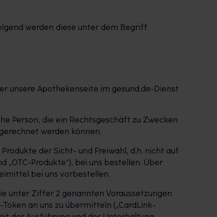
olgend werden diese unter dem Begriff
ber unsere Apothekenseite im gesund.de-Dienst
liche Person, die ein Rechtsgeschäft zu Zwecken
zugerechnet werden können.
odukte der Sicht- und Freiwahl, d.h. nicht auf
 „OTC-Produkte“), bei uns bestellen. Über
mittel bei uns vorbestellen.
die unter Ziffer 2 genannten Voraussetzungen
t-Token an uns zu übermitteln („CardLink-
 mit der Ausführung und der Unterhaltung