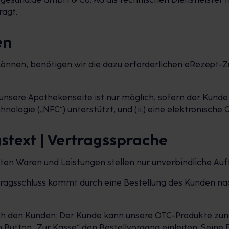
agt.
en
 können, benötigen wir die dazu erforderlichen eRezept
unsere Apothekenseite ist nur möglich, sofern der Kunde
logie („NFC“) unterstützt, und (ii.) eine elektronische G
gstext | Vertragssprache
rten Waren und Leistungen stellen nur unverbindliche A
rtragsschluss kommt durch eine Bestellung des Kunden na
rch den Kunden: Der Kunde kann unsere OTC-Produkte zunä
Button „Zur Kasse“ den Bestellvorgang einleiten. Seine