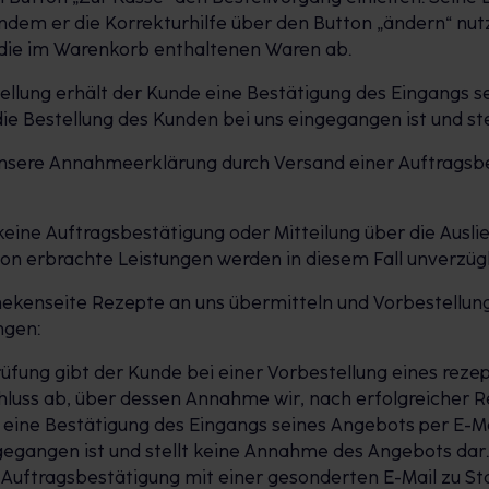
 indem er die Korrekturhilfe über den Button „ändern“ nut
 die im Warenkorb enthaltenen Waren ab.
llung erhält der Kunde eine Bestätigung des Eingangs se
e Bestellung des Kunden bei uns eingegangen ist und st
 unsere Annahmeerklärung durch Versand einer Auftragsb
keine Auftragsbestätigung oder Mitteilung über die Ausli
on erbrachte Leistungen werden in diesem Fall unverzügl
thekenseite Rezepte an uns übermitteln und Vorbestellu
ngen:
prüfung gibt der Kunde bei einer Vorbestellung eines reze
hluss ab, über dessen Annahme wir, nach erfolgreicher 
 eine Bestätigung des Eingangs seines Angebots per E-M
ngegangen ist und stellt keine Annahme des Angebots dar
Auftragsbestätigung mit einer gesonderten E-Mail zu St