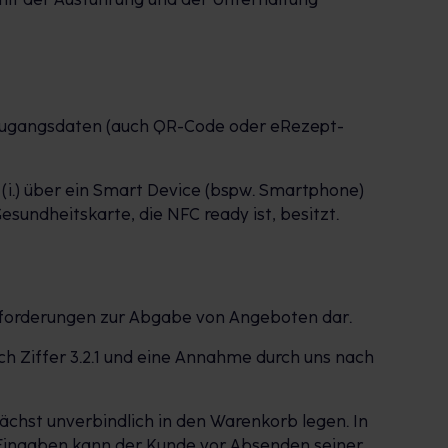
-Zugangsdaten (auch QR-Code oder eRezept-
 (i.) über ein Smart Device (bspw. Smartphone)
esundheitskarte, die NFC ready ist, besitzt.
ufforderungen zur Abgabe von Angeboten dar.
ch Ziffer 3.2.1 und eine Annahme durch uns nach
chst unverbindlich in den Warenkorb legen. In
 Eingaben kann der Kunde vor Absenden seiner