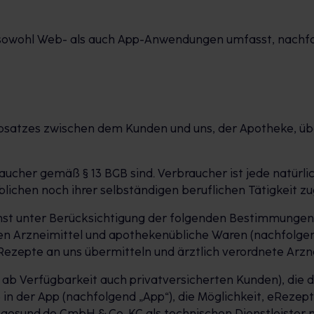
r sowohl Web- als auch App-Anwendungen umfasst, nachf
rnabsatzes zwischen dem Kunden und uns, der Apotheke, ü
braucher gemäß § 13 BGB sind. Verbraucher ist jede natür
blichen noch ihrer selbständigen beruflichen Tätigkeit 
st unter Berücksichtigung der folgenden Bestimmungen Pr
n Arzneimittel und apothekenübliche Waren (nachfolgend
zepte an uns übermitteln und ärztlich verordnete Arznei
d ab Verfügbarkeit auch privatversicherten Kunden), die 
 in der App (nachfolgend „App“), die Möglichkeit, eRezep
e gesund.de GmbH & Co. KG als technischen Dienstleister