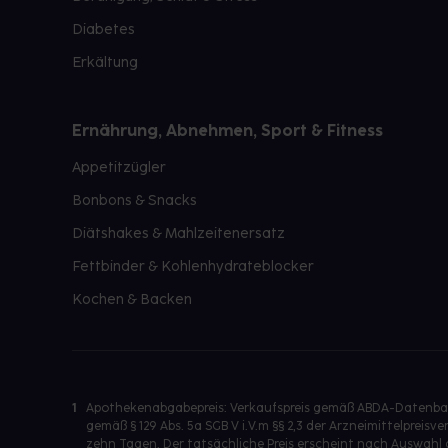
Diabetes
Erkältung
Ernährung, Abnehmen, Sport & Fitness
Appetitzügler
Bonbons & Snacks
Diätshakes & Mahlzeitenersatz
Fettbinder & Kohlenhydrateblocker
Kochen & Backen
1
Apothekenabgabepreis: Verkaufspreis gemäß ABDA-Datenbank
gemäß § 129 Abs. 5a SGB V i.V.m §§ 2,3 der Arzneimittelpre
zehn Tagen. Der tatsächliche Preis erscheint nach Auswahl 