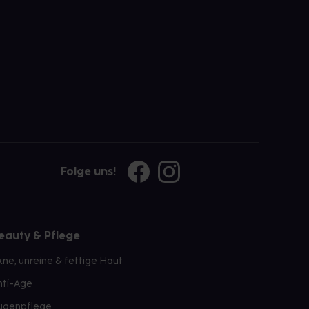
Folge uns!
eauty & Pflege
kne, unreine & fettige Haut
nti-Age
ugenpflege