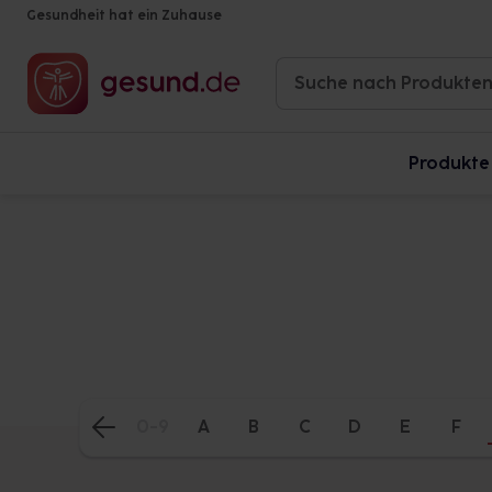
Gesundheit hat ein Zuhause
Produkte
0-9
A
B
C
D
E
F