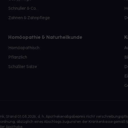
Schnuller & Co.
H
Zahnen & Zahnpflege
D
Homöopathie & Naturheilkunde
K
Homöopathisch
A
Pflanzlich
B
Schüßler Salze
D
E
G
, Stand 01.08.2026, d. h. Apothekenabgabepreis nicht verschreibungspfl
isverordnung, abzüglich eines Abschlags zugunsten der Krankenkasse gemäß §
der Apotheke.