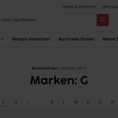
Fragen & Antworten
Über ges
Rezept einreichen
Apotheke finden
Meine 
Markenshops >
Marken mit G
Marken:
G
G
H
I
J
K
L
M
N
O
P