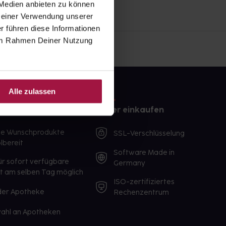
 Medien anbieten zu können
 Deiner Verwendung unserer
r führen diese Informationen
e im Rahmen Deiner Nutzung
Alle zulassen
e
Sicher einkaufen
te Wunschprodukte
SSL-Verschlüsselung
lbereit
Software Made in
ür sofort verfügbare
Germany
st am selben Tag möglich
ISO-zertifiziertes
 der Apotheke
Rechenzentrum
ahl an Apotheken