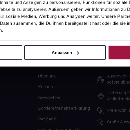
nhalte und Anzeigen zu personalisieren, Funktionen für soziale
 Webseite zu analysieren. Außerdem geben wir Informationen zu
ür soziale Medien, Werbung und Analysen weiter. Unsere Partne
 Daten zusammen, die Du ihnen bereitgestellt hast oder die si
n.
Anpassen
gesund.de
Unsere Vorteil
Über uns
Ausgewähl
sofort abho
Karriere
Lieferung f
Newsletter
Artikel mei
Barrierefreiheitserklärung
Freie Wahl
PAYBACK
Große Ausw
gesund-versorger.de