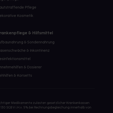
autstraffende Pflege
ekorative Kosmetik
rankenpflege & Hilfsmittel
ufbaunahrung & Sondennahrung
lasenschwäche & Inkontinenz
esinfektionsmittel
innehmehilfen & Dosierer
ehhilfen & Korsetts
ichtiger Medikamente zulasten gesetzlicher Krankenkassen
 130 SGB V i.H.v. 5% bei Rechnungsbegleichung innerhalb von