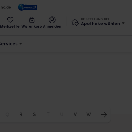
und.de
BESTELLUNG BEI
Apotheke wählen
Merkzettel
Warenkorb
Anmelden
Services
Q
R
S
T
U
V
W
X
Y
Z