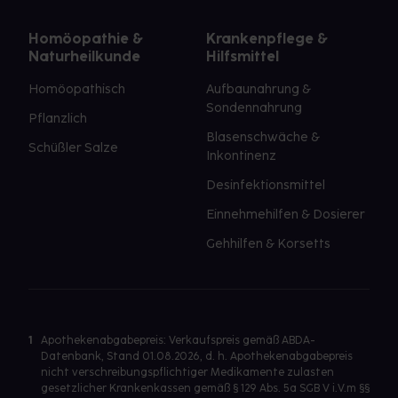
Homöopathie &
Krankenpflege &
Naturheilkunde
Hilfsmittel
Homöopathisch
Aufbaunahrung &
Sondennahrung
Pflanzlich
Blasenschwäche &
Schüßler Salze
Inkontinenz
Desinfektionsmittel
Einnehmehilfen & Dosierer
Gehhilfen & Korsetts
1
Apothekenabgabepreis: Verkaufspreis gemäß ABDA-
Datenbank, Stand 01.08.2026, d. h. Apothekenabgabepreis
nicht verschreibungspflichtiger Medikamente zulasten
gesetzlicher Krankenkassen gemäß § 129 Abs. 5a SGB V i.V.m §§