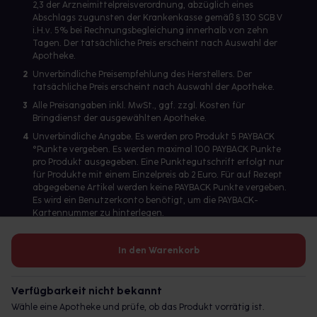
2,3 der Arzneimittelpreisverordnung, abzüglich eines
Abschlags zugunsten der Krankenkasse gemäß § 130 SGB V
i.H.v. 5% bei Rechnungsbegleichung innerhalb von zehn
Tagen. Der tatsächliche Preis erscheint nach Auswahl der
Apotheke.
2
Unverbindliche Preisempfehlung des Herstellers. Der
tatsächliche Preis erscheint nach Auswahl der Apotheke.
3
Alle Preisangaben inkl. MwSt., ggf. zzgl. Kosten für
Bringdienst der ausgewählten Apotheke.
4
Unverbindliche Angabe. Es werden pro Produkt 5 PAYBACK
°Punkte vergeben. Es werden maximal 100 PAYBACK Punkte
pro Produkt ausgegeben. Eine Punktegutschrift erfolgt nur
für Produkte mit einem Einzelpreis ab 2 Euro. Für auf Rezept
abgegebene Artikel werden keine PAYBACK Punkte vergeben.
Es wird ein Benutzerkonto benötigt, um die PAYBACK-
Kartennummer zu hinterlegen.
In den Warenkorb
Betreiber des Portals und verantwortlich: gesund.de GmbH &
Co. KG, HRA 113699, Amtsgericht München
Verfügbarkeit nicht bekannt
© 2026 gesund.de GmbH & Co. KG
Wähle eine Apotheke und prüfe, ob das Produkt vorrätig ist.