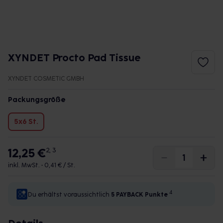
XYNDET Procto Pad Tissue
XYNDET COSMETIC GMBH
Packungsgröße
5x6 St.
12,25 €
2, 3
inkl. MwSt. •
0,41 € / St.
4
Du erhältst voraussichtlich
5 PAYBACK
Punkte