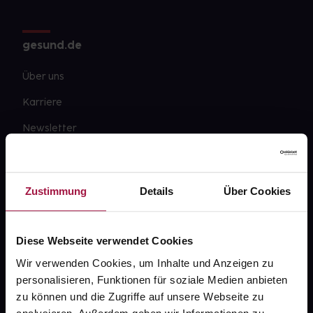
gesund.de
Über uns
Karriere
Newsletter
Barrierefreiheitserklärung
PAYBACK
Zustimmung
Details
Über Cookies
gesund-versorger.de
Sanitätshäuser
Diese Webseite verwendet Cookies
Datenschutz
Wir verwenden Cookies, um Inhalte und Anzeigen zu
personalisieren, Funktionen für soziale Medien anbieten
AGB
zu können und die Zugriffe auf unsere Webseite zu
Impressum