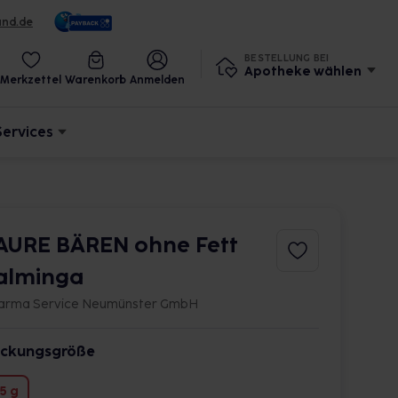
und.de
BESTELLUNG BEI
Apotheke wählen
Merkzettel
Warenkorb
Anmelden
Services
AURE BÄREN ohne Fett
alminga
arma Service Neumünster GmbH
ckungsgröße
5 g