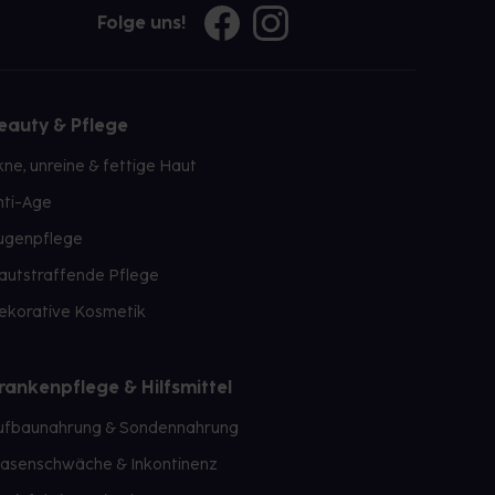
Folge uns!
eauty & Pflege
kne, unreine & fettige Haut
nti-Age
ugenpflege
autstraffende Pflege
ekorative Kosmetik
rankenpflege & Hilfsmittel
ufbaunahrung & Sondennahrung
lasenschwäche & Inkontinenz