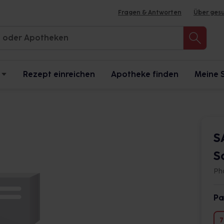
Fragen & Antworten
Über ges
Rezept einreichen
Apotheke finden
Meine 
S
S
Ph
Pa
7