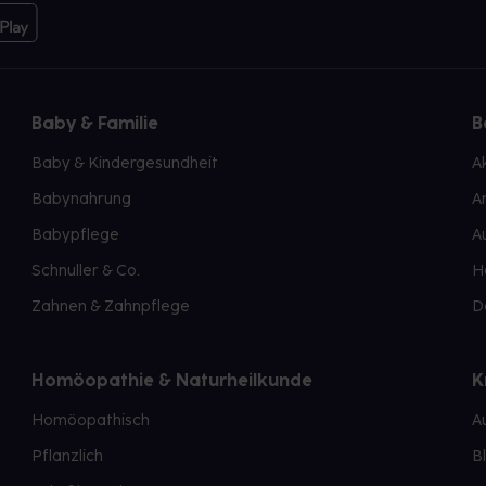
Baby & Familie
B
Baby & Kindergesundheit
A
Babynahrung
A
Babypflege
A
Schnuller & Co.
H
Zahnen & Zahnpflege
D
Homöopathie & Naturheilkunde
K
Homöopathisch
A
Pflanzlich
B