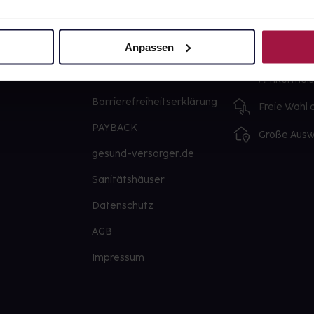
Über uns
Ausgewähl
sofort abho
Anpassen
Karriere
Lieferung f
Newsletter
Artikel mei
Barrierefreiheitserklärung
Freie Wahl
PAYBACK
Große Ausw
gesund-versorger.de
Sanitätshäuser
Datenschutz
AGB
Impressum