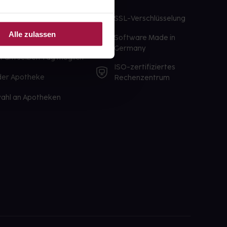
te Wunschprodukte
SSL-Verschlüsselung
lbereit
Alle zulassen
Software Made in
ür sofort verfügbare
Germany
st am selben Tag möglich
ISO-zertifiziertes
 der Apotheke
Rechenzentrum
ahl an Apotheken