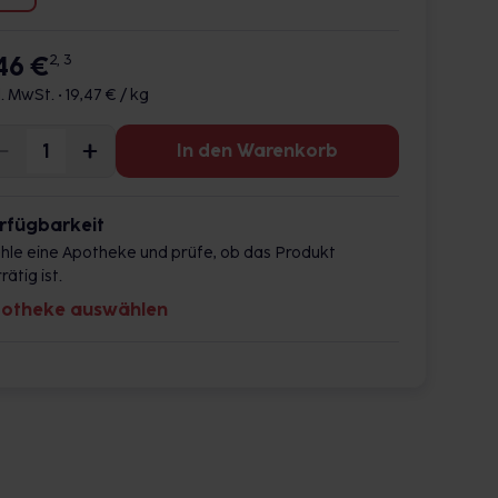
,46 €
2, 3
l. MwSt. •
19,47 € / kg
In den Warenkorb
rfügbarkeit
hle eine Apotheke und prüfe, ob das Produkt
rätig ist.
otheke auswählen