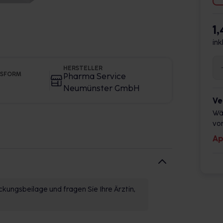
1
ink
HERSTELLER
GSFORM
Pharma Service
Neumünster GmbH
Ve
Wä
vor
Ap
kungsbeilage und fragen Sie Ihre Ärztin,