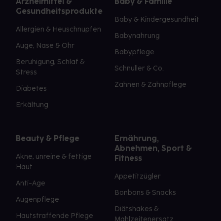
Arzneimittel &
Baby & Familie
Gesundheitsprodukte
Baby & Kindergesundheit
Allergien & Heuschnupfen
Babynahrung
Auge, Nase & Ohr
Babypflege
Beruhigung, Schlaf &
Schnuller & Co.
Stress
Zahnen & Zahnpflege
Diabetes
Erkältung
Beauty & Pflege
Ernährung,
Abnehmen, Sport &
Akne, unreine & fettige
Fitness
Haut
Appetitzügler
Anti-Age
Bonbons & Snacks
Augenpflege
Diätshakes &
Hautstraffende Pflege
Mahlzeitenersatz