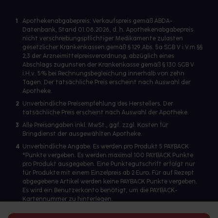
1
Apothekenabgabepreis: Verkaufspreis gemäß ABDA-
Datenbank, Stand 01.08.2026, d. h. Apothekenabgabepreis
nicht verschreibungspflichtiger Medikamente zulasten
gesetzlicher Krankenkassen gemäß § 129 Abs. 5a SGB V i.V.m §§
2,3 der Arzneimittelpreisverordnung, abzüglich eines
Abschlags zugunsten der Krankenkasse gemäß § 130 SGB V
i.H.v. 5% bei Rechnungsbegleichung innerhalb von zehn
Tagen. Der tatsächliche Preis erscheint nach Auswahl der
Apotheke.
2
Unverbindliche Preisempfehlung des Herstellers. Der
tatsächliche Preis erscheint nach Auswahl der Apotheke.
3
Alle Preisangaben inkl. MwSt., ggf. zzgl. Kosten für
Bringdienst der ausgewählten Apotheke.
4
Unverbindliche Angabe. Es werden pro Produkt 5 PAYBACK
°Punkte vergeben. Es werden maximal 100 PAYBACK Punkte
pro Produkt ausgegeben. Eine Punktegutschrift erfolgt nur
für Produkte mit einem Einzelpreis ab 2 Euro. Für auf Rezept
abgegebene Artikel werden keine PAYBACK Punkte vergeben.
Es wird ein Benutzerkonto benötigt, um die PAYBACK-
Kartennummer zu hinterlegen.