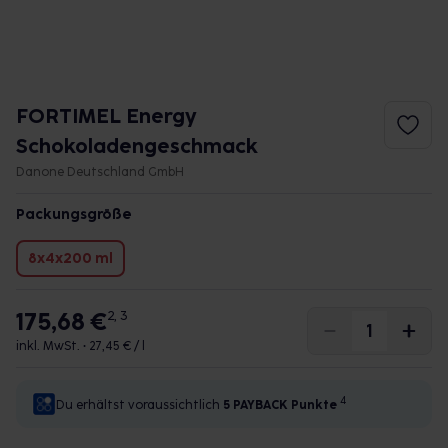
FORTIMEL Energy
Schokoladengeschmack
Danone Deutschland GmbH
Packungsgröße
8x4x200 ml
175,68 €
2, 3
inkl. MwSt. •
27,45 € / l
4
Du erhältst voraussichtlich
5 PAYBACK
Punkte