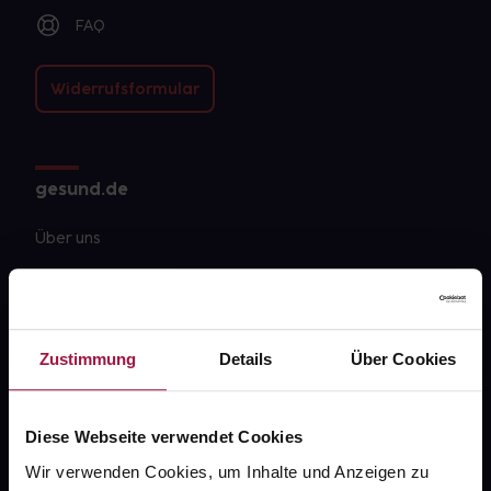
FAQ
Widerrufsformular
gesund.de
Über uns
Karriere
Newsletter
Zustimmung
Details
Über Cookies
Barrierefreiheitserklärung
PAYBACK
Diese Webseite verwendet Cookies
gesund-versorger.de
Wir verwenden Cookies, um Inhalte und Anzeigen zu
Sanitätshäuser