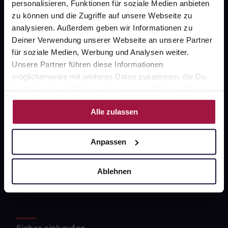
personalisieren, Funktionen für soziale Medien anbieten
Datenschutz
zu können und die Zugriffe auf unsere Webseite zu
analysieren. Außerdem geben wir Informationen zu
AGB
Deiner Verwendung unserer Webseite an unsere Partner
für soziale Medien, Werbung und Analysen weiter.
Impressum
Unsere Partner führen diese Informationen
möglicherweise mit weiteren Daten zusammen, die Du
ihnen bereitgestellt hast oder die sie im Rahmen Deiner
Unsere Vorteile
Nutzung der Dienste gesammelt haben.
Alle zulassen
Ausgewählte Wunschprodukte sofort abholbereit
Lieferung für sofort verfügbare Artikel meist am
Anpassen
selben Tag möglich
Freie Wahl der Apotheke
Ablehnen
Große Auswahl an Apotheken