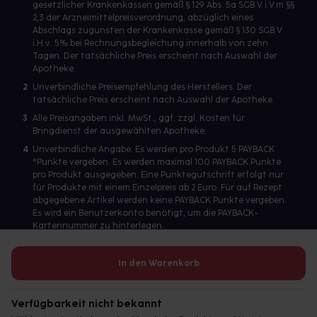
gesetzlicher Krankenkassen gemäß § 129 Abs. 5a SGB V i.V.m §§
2,3 der Arzneimittelpreisverordnung, abzüglich eines
Abschlags zugunsten der Krankenkasse gemäß § 130 SGB V
i.H.v. 5% bei Rechnungsbegleichung innerhalb von zehn
Tagen. Der tatsächliche Preis erscheint nach Auswahl der
Apotheke.
2
Unverbindliche Preisempfehlung des Herstellers. Der
tatsächliche Preis erscheint nach Auswahl der Apotheke.
3
Alle Preisangaben inkl. MwSt., ggf. zzgl. Kosten für
Bringdienst der ausgewählten Apotheke.
4
Unverbindliche Angabe. Es werden pro Produkt 5 PAYBACK
°Punkte vergeben. Es werden maximal 100 PAYBACK Punkte
pro Produkt ausgegeben. Eine Punktegutschrift erfolgt nur
für Produkte mit einem Einzelpreis ab 2 Euro. Für auf Rezept
abgegebene Artikel werden keine PAYBACK Punkte vergeben.
Es wird ein Benutzerkonto benötigt, um die PAYBACK-
Kartennummer zu hinterlegen.
In den Warenkorb
Betreiber des Portals und verantwortlich: gesund.de GmbH &
Co. KG, HRA 113699, Amtsgericht München
Verfügbarkeit nicht bekannt
© 2026 gesund.de GmbH & Co. KG