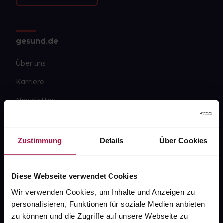
gesund.de
Über uns
Karriere
Newsletter
Barrierefreiheitserklärung
PAYBACK
Zustimmung
Details
Über Cookies
gesund-versorger.de
Sanitätshäuser
Diese Webseite verwendet Cookies
Wir verwenden Cookies, um Inhalte und Anzeigen zu
Datenschutz
personalisieren, Funktionen für soziale Medien anbieten
AGB
zu können und die Zugriffe auf unsere Webseite zu