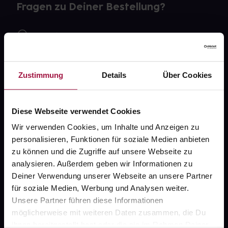
Fragen zu Deiner Bestellung?
Kontakt
FAQ
Zustimmung
Details
Über Cookies
Widerrufsformular
Diese Webseite verwendet Cookies
Wir verwenden Cookies, um Inhalte und Anzeigen zu
gesund.de
personalisieren, Funktionen für soziale Medien anbieten
zu können und die Zugriffe auf unsere Webseite zu
Über uns
analysieren. Außerdem geben wir Informationen zu
Karriere
Deiner Verwendung unserer Webseite an unsere Partner
für soziale Medien, Werbung und Analysen weiter.
Newsletter
Unsere Partner führen diese Informationen
Barrierefreiheitserklärung
möglicherweise mit weiteren Daten zusammen, die Du
ihnen bereitgestellt hast oder die sie im Rahmen Deiner