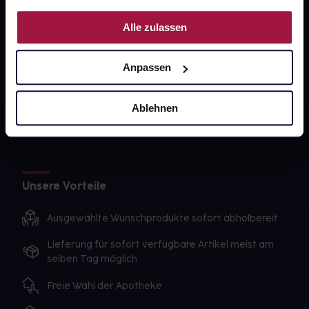
PAYBACK
Nutzung der Dienste gesammelt haben.
Alle zulassen
gesund-versorger.de
Sanitätshäuser
Anpassen
Datenschutz
AGB
Ablehnen
Impressum
Unsere Vorteile
Ausgewählte Wunschprodukte sofort abholbereit
Lieferung für sofort verfügbare Artikel meist am
selben Tag möglich
Freie Wahl der Apotheke