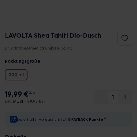
LAVOLTA Shea Tahiti Dio-Dusch
Dr. Armah-Biomedica GmbH & Co. KG
Packungsgröße
200 ml
19,99 €
2, 3
inkl. MwSt. •
99,95 € / l
4
Du erhältst voraussichtlich
5 PAYBACK
Punkte