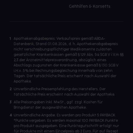
Gehhilfen & Korsetts
1
Apothekenabgabepreis: Verkaufspreis gemäß ABDA-
Datenbank, Stand 01.08.2026, d. h. Apothekenabgabepreis
nicht verschreibungspflichtiger Medikamente zulasten
gesetzlicher Krankenkassen gemäß § 129 Abs. 5a SGB V i.V.m §§
2,3 der Arzneimittelpreisverordnung, abzüglich eines
Abschlags zugunsten der Krankenkasse gemäß § 130 SGB V
i.H.v. 5% bei Rechnungsbegleichung innerhalb von zehn
Tagen. Der tatsächliche Preis erscheint nach Auswahl der
Apotheke.
2
Unverbindliche Preisempfehlung des Herstellers. Der
tatsächliche Preis erscheint nach Auswahl der Apotheke.
3
Alle Preisangaben inkl. MwSt., ggf. zzgl. Kosten für
Bringdienst der ausgewählten Apotheke.
4
Unverbindliche Angabe. Es werden pro Produkt 5 PAYBACK
°Punkte vergeben. Es werden maximal 100 PAYBACK Punkte
pro Produkt ausgegeben. Eine Punktegutschrift erfolgt nur
für Produkte mit einem Einzelpreis ab 2 Euro. Für auf Rezept