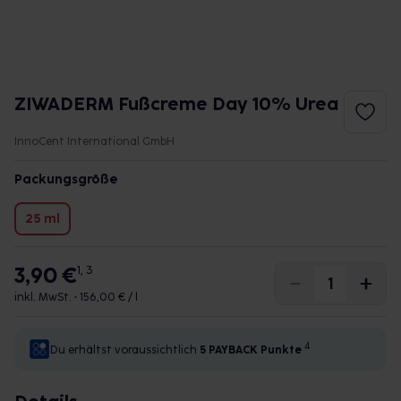
ZIWADERM Fußcreme Day 10% Urea
InnoCent International GmbH
Packungsgröße
25 ml
3,90 €
1, 3
inkl. MwSt. •
156,00 € / l
4
Du erhältst voraussichtlich
5 PAYBACK
Punkte