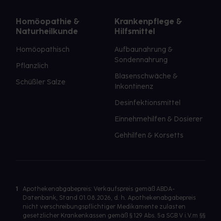
Homöopathie &
Krankenpflege &
Naturheilkunde
Hilfsmittel
Homöopathisch
Aufbaunahrung &
Sondennahrung
Pflanzlich
Blasenschwäche &
Schüßler Salze
Inkontinenz
Desinfektionsmittel
Einnehmehilfen & Dosierer
Gehhilfen & Korsetts
1
Apothekenabgabepreis: Verkaufspreis gemäß ABDA-
Datenbank, Stand 01.08.2026, d. h. Apothekenabgabepreis
nicht verschreibungspflichtiger Medikamente zulasten
gesetzlicher Krankenkassen gemäß § 129 Abs. 5a SGB V i.V.m §§