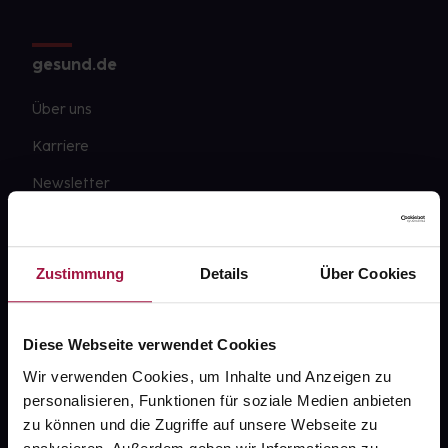
gesund.de
Über uns
Karriere
Newsletter
Barrierefreiheitserklärung
PAYBACK
Zustimmung
Details
Über Cookies
gesund-versorger.de
Sanitätshäuser
Diese Webseite verwendet Cookies
Datenschutz
Wir verwenden Cookies, um Inhalte und Anzeigen zu
personalisieren, Funktionen für soziale Medien anbieten
AGB
zu können und die Zugriffe auf unsere Webseite zu
Impressum