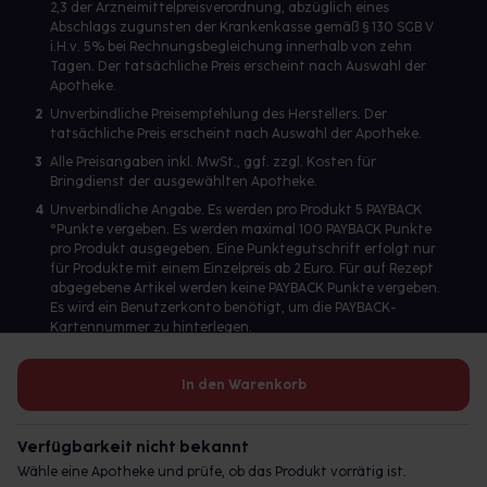
2,3 der Arzneimittelpreisverordnung, abzüglich eines
Abschlags zugunsten der Krankenkasse gemäß § 130 SGB V
i.H.v. 5% bei Rechnungsbegleichung innerhalb von zehn
Tagen. Der tatsächliche Preis erscheint nach Auswahl der
Apotheke.
2
Unverbindliche Preisempfehlung des Herstellers. Der
tatsächliche Preis erscheint nach Auswahl der Apotheke.
3
Alle Preisangaben inkl. MwSt., ggf. zzgl. Kosten für
Bringdienst der ausgewählten Apotheke.
4
Unverbindliche Angabe. Es werden pro Produkt 5 PAYBACK
°Punkte vergeben. Es werden maximal 100 PAYBACK Punkte
pro Produkt ausgegeben. Eine Punktegutschrift erfolgt nur
für Produkte mit einem Einzelpreis ab 2 Euro. Für auf Rezept
abgegebene Artikel werden keine PAYBACK Punkte vergeben.
Es wird ein Benutzerkonto benötigt, um die PAYBACK-
Kartennummer zu hinterlegen.
In den Warenkorb
Betreiber des Portals und verantwortlich: gesund.de GmbH &
Co. KG, HRA 113699, Amtsgericht München
Verfügbarkeit nicht bekannt
© 2026 gesund.de GmbH & Co. KG
Wähle eine Apotheke und prüfe, ob das Produkt vorrätig ist.