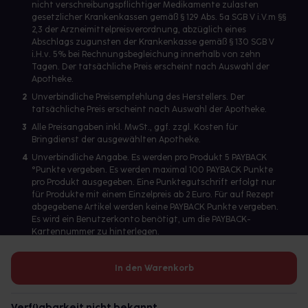
nicht verschreibungspflichtiger Medikamente zulasten
gesetzlicher Krankenkassen gemäß § 129 Abs. 5a SGB V i.V.m §§
2,3 der Arzneimittelpreisverordnung, abzüglich eines
Abschlags zugunsten der Krankenkasse gemäß § 130 SGB V
i.H.v. 5% bei Rechnungsbegleichung innerhalb von zehn
Tagen. Der tatsächliche Preis erscheint nach Auswahl der
Apotheke.
2
Unverbindliche Preisempfehlung des Herstellers. Der
tatsächliche Preis erscheint nach Auswahl der Apotheke.
3
Alle Preisangaben inkl. MwSt., ggf. zzgl. Kosten für
Bringdienst der ausgewählten Apotheke.
4
Unverbindliche Angabe. Es werden pro Produkt 5 PAYBACK
°Punkte vergeben. Es werden maximal 100 PAYBACK Punkte
pro Produkt ausgegeben. Eine Punktegutschrift erfolgt nur
für Produkte mit einem Einzelpreis ab 2 Euro. Für auf Rezept
abgegebene Artikel werden keine PAYBACK Punkte vergeben.
Es wird ein Benutzerkonto benötigt, um die PAYBACK-
Kartennummer zu hinterlegen.
In den Warenkorb
Betreiber des Portals und verantwortlich: gesund.de GmbH &
Co. KG, HRA 113699, Amtsgericht München
Verfügbarkeit nicht bekannt