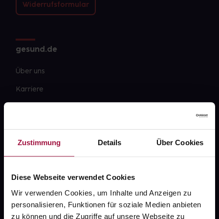
Widerrufsformular
gesund.de
Über uns
Karriere
Newsletter
Barrierefreiheitserklärung
Zustimmung
Details
Über Cookies
PAYBACK
gesund-versorger.de
Diese Webseite verwendet Cookies
Sanitätshäuser
Wir verwenden Cookies, um Inhalte und Anzeigen zu
Datenschutz
personalisieren, Funktionen für soziale Medien anbieten
AGB
zu können und die Zugriffe auf unsere Webseite zu