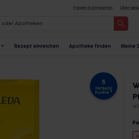
Fragen & Antworten
Über ges
Rezept einreichen
Apotheke finden
Meine 
5
W
PAYBACK
4
Punkte
P
WE
Pa
1