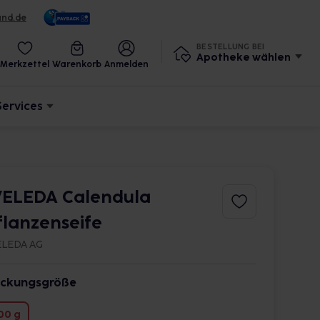
und.de
BESTELLUNG BEI
Apotheke wählen
Merkzettel
Warenkorb
Anmelden
Services
ELEDA Calendula
flanzenseife
LEDA AG
ckungsgröße
00 g