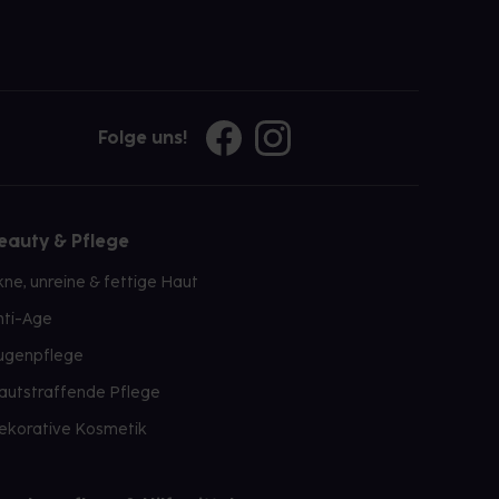
Folge uns!
eauty & Pflege
kne, unreine & fettige Haut
nti-Age
ugenpflege
autstraffende Pflege
ekorative Kosmetik