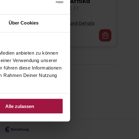
Shower Gel Arnika
200 ml • 34,75 € / l
Über Cookies
Pflichtangaben und Details
6,95
€
2, 3
 Medien anbieten zu können
 Deiner Verwendung unserer
r führen diese Informationen
e im Rahmen Deiner Nutzung
Alle zulassen