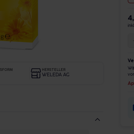
4
ink
Ve
Wä
GSFORM
HERSTELLER
WELEDA AG
vor
Ap