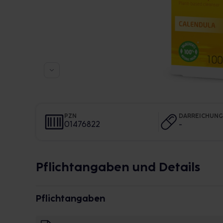
PZN
DARREICHUN
01476822
-
Pflichtangaben und Details
Pflichtangaben