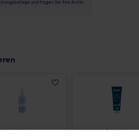
kungsbeilage und fragen Sie Ihre Ärztin,
eren
DA zarter
WELEDA for Men