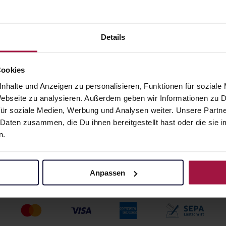
igungsschaum
Active Fresh 3in1
Shower Gel
• 66,33 € / l
200 ml • 34,75 € / l
Details
angaben und Details
Pflichtangaben und Details
€
6,95
€
2, 3
2, 3
Cookies
nhalte und Anzeigen zu personalisieren, Funktionen für soziale
 Webseite zu analysieren. Außerdem geben wir Informationen zu
ür soziale Medien, Werbung und Analysen weiter. Unsere Partne
 Daten zusammen, die Du ihnen bereitgestellt hast oder die si
n.
Anpassen