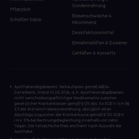
Sondennahrung
Pflanzlich
Blasenschwäche &
Schüßler Salze
Inkontinenz
Desinfektionsmittel
Einnehmehilfen & Dosierer
Gehhilfen & Korsetts
1
Apothekenabgabepreis: Verkaufspreis gemäß ABDA-
Datenbank, Stand 01.08.2026, d. h. Apothekenabgabepreis
nicht verschreibungspflichtiger Medikamente zulasten
gesetzlicher Krankenkassen gemäß § 129 Abs. 5a SGB V i.V.m §§
2,3 der Arzneimittelpreisverordnung, abzüglich eines
Abschlags zugunsten der Krankenkasse gemäß § 130 SGB V
i.H.v. 5% bei Rechnungsbegleichung innerhalb von zehn
Tagen. Der tatsächliche Preis erscheint nach Auswahl der
Apotheke.