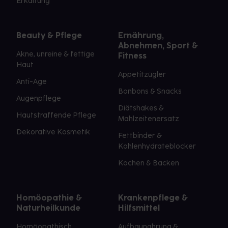
Erkältung
Beauty & Pflege
Ernährung,
Abnehmen, Sport &
Akne, unreine & fettige
Fitness
Haut
Appetitzügler
Anti-Age
Bonbons & Snacks
Augenpflege
Diätshakes &
Hautstraffende Pflege
Mahlzeitenersatz
Dekorative Kosmetik
Fettbinder &
Kohlenhydrateblocker
Kochen & Backen
Homöopathie &
Krankenpflege &
Naturheilkunde
Hilfsmittel
Homöopathisch
Aufbaunahrung &