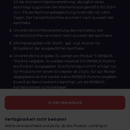
2,3 der Arzneimittelpreisverordnung, abzüglich eines
Abschlags zugunsten der Krankenkasse gemäß § 130 SGB V
i.H.v. 5% bei Rechnungsbegleichung innerhalb von zehn
Tagen. Der tatsächliche Preis erscheint nach Auswahl der
Apotheke.
2
Unverbindliche Preisempfehlung des Herstellers. Der
tatsächliche Preis erscheint nach Auswahl der Apotheke.
3
Alle Preisangaben inkl. MwSt., ggf. zzgl. Kosten für
Bringdienst der ausgewählten Apotheke.
4
Unverbindliche Angabe. Es werden pro Produkt 5 PAYBACK
°Punkte vergeben. Es werden maximal 100 PAYBACK Punkte
pro Produkt ausgegeben. Eine Punktegutschrift erfolgt nur
für Produkte mit einem Einzelpreis ab 2 Euro. Für auf Rezept
abgegebene Artikel werden keine PAYBACK Punkte vergeben.
Es wird ein Benutzerkonto benötigt, um die PAYBACK-
Kartennummer zu hinterlegen.
In den Warenkorb
Betreiber des Portals und verantwortlich: gesund.de GmbH &
Co. KG, HRA 113699, Amtsgericht München
Verfügbarkeit nicht bekannt
© 2026 gesund.de GmbH & Co. KG
Wähle eine Apotheke und prüfe, ob das Produkt vorrätig ist.