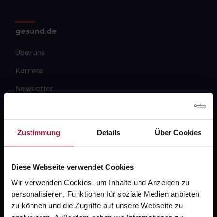
gesund.de
Über uns
Karriere
Newsletter
Barrierefreiheitserklärung
PAYBACK
Zustimmung
Details
Über Cookies
gesund-versorger.de
Sanitätshäuser
Diese Webseite verwendet Cookies
Datenschutz
Wir verwenden Cookies, um Inhalte und Anzeigen zu
personalisieren, Funktionen für soziale Medien anbieten
AGB
zu können und die Zugriffe auf unsere Webseite zu
Impressum