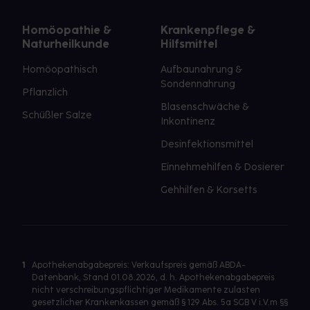
Homöopathie &
Krankenpflege &
Naturheilkunde
Hilfsmittel
Homöopathisch
Aufbaunahrung &
Sondennahrung
Pflanzlich
Blasenschwäche &
Schüßler Salze
Inkontinenz
Desinfektionsmittel
Einnehmehilfen & Dosierer
Gehhilfen & Korsetts
1
Apothekenabgabepreis: Verkaufspreis gemäß ABDA-
Datenbank, Stand 01.08.2026, d. h. Apothekenabgabepreis
nicht verschreibungspflichtiger Medikamente zulasten
gesetzlicher Krankenkassen gemäß § 129 Abs. 5a SGB V i.V.m §§