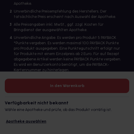
Apotheke.
2
Unverbindliche Preisempfehlung des Herstellers. Der
tatsächliche Preis erscheint nach Auswahl der Apotheke.
3
Alle Preisangaben inkl. MwSt., ggf. zzgl. Kosten für
Bringdienst der ausgewählten Apotheke.
4
Unverbindliche Angabe. Es werden pro Produkt 5 PAYBACK
°Punkte vergeben. Es werden maximal 100 PAYBACK Punkte
pro Produkt ausgegeben. Eine Punktegutschrift erfolgt nur
für Produkte mit einem Einzelpreis ab 2 Euro. Für auf Rezept
abgegebene Artikel werden keine PAYBACK Punkte vergeben.
Es wird ein Benutzerkonto benötigt, um die PAYBACK-
Kartennummer zu hinterlegen.
In den Warenkorb
Betreiber des Portals und verantwortlich: gesund.de GmbH &
Co. KG, HRA 113699, Amtsgericht München
Verfügbarkeit nicht bekannt
© 2026 gesund.de GmbH & Co. KG
Wähle eine Apotheke und prüfe, ob das Produkt vorrätig ist.
Apotheke auswählen