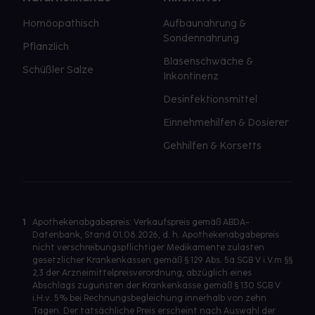
Homöopathisch
Aufbaunahrung &
Sondennahrung
Pflanzlich
Blasenschwäche &
Schüßler Salze
Inkontinenz
Desinfektionsmittel
Einnehmehilfen & Dosierer
Gehhilfen & Korsetts
1
Apothekenabgabepreis: Verkaufspreis gemäß ABDA-
Datenbank, Stand 01.08.2026, d. h. Apothekenabgabepreis
nicht verschreibungspflichtiger Medikamente zulasten
gesetzlicher Krankenkassen gemäß § 129 Abs. 5a SGB V i.V.m §§
2,3 der Arzneimittelpreisverordnung, abzüglich eines
Abschlags zugunsten der Krankenkasse gemäß § 130 SGB V
i.H.v. 5% bei Rechnungsbegleichung innerhalb von zehn
Tagen. Der tatsächliche Preis erscheint nach Auswahl der