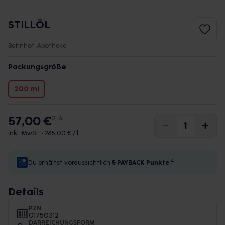
STILLÖL
Bahnhof-Apotheke
Packungsgröße
200 ml
57,00 €
2, 3
inkl. MwSt. •
285,00 € / l
4
Du erhältst voraussichtlich
5 PAYBACK
Punkte
Details
PZN
01750312
DARREICHUNGSFORM