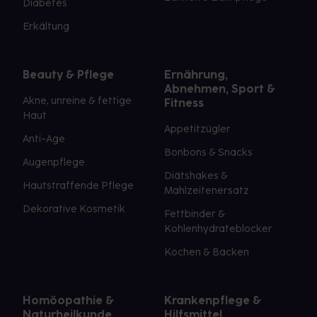
Diabetes
Erkältung
Beauty & Pflege
Ernährung,
Abnehmen, Sport &
Akne, unreine & fettige
Fitness
Haut
Appetitzügler
Anti-Age
Bonbons & Snacks
Augenpflege
Diätshakes &
Hautstraffende Pflege
Mahlzeitenersatz
Dekorative Kosmetik
Fettbinder &
Kohlenhydrateblocker
Kochen & Backen
Homöopathie &
Krankenpflege &
Naturheilkunde
Hilfsmittel