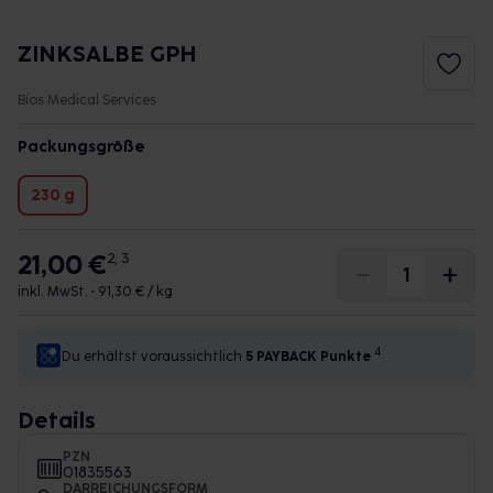
ZINKSALBE GPH
Bios Medical Services
Packungsgröße
230 g
21,00 €
2, 3
inkl. MwSt. •
91,30 € / kg
4
Du erhältst voraussichtlich
5 PAYBACK
Punkte
Details
PZN
01835563
DARREICHUNGSFORM