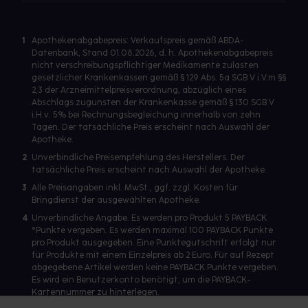
1
Apothekenabgabepreis: Verkaufspreis gemäß ABDA-
Datenbank, Stand 01.08.2026, d. h. Apothekenabgabepreis
nicht verschreibungspflichtiger Medikamente zulasten
gesetzlicher Krankenkassen gemäß § 129 Abs. 5a SGB V i.V.m §§
2,3 der Arzneimittelpreisverordnung, abzüglich eines
Abschlags zugunsten der Krankenkasse gemäß § 130 SGB V
i.H.v. 5% bei Rechnungsbegleichung innerhalb von zehn
Tagen. Der tatsächliche Preis erscheint nach Auswahl der
Apotheke.
2
Unverbindliche Preisempfehlung des Herstellers. Der
tatsächliche Preis erscheint nach Auswahl der Apotheke.
3
Alle Preisangaben inkl. MwSt., ggf. zzgl. Kosten für
Bringdienst der ausgewählten Apotheke.
4
Unverbindliche Angabe. Es werden pro Produkt 5 PAYBACK
°Punkte vergeben. Es werden maximal 100 PAYBACK Punkte
pro Produkt ausgegeben. Eine Punktegutschrift erfolgt nur
für Produkte mit einem Einzelpreis ab 2 Euro. Für auf Rezept
abgegebene Artikel werden keine PAYBACK Punkte vergeben.
Es wird ein Benutzerkonto benötigt, um die PAYBACK-
Kartennummer zu hinterlegen.