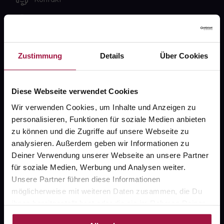
FAQ
Widerrufsformular
Zustimmung
Details
Über Cookies
Diese Webseite verwendet Cookies
gesund.de
Wir verwenden Cookies, um Inhalte und Anzeigen zu
Über uns
personalisieren, Funktionen für soziale Medien anbieten
zu können und die Zugriffe auf unsere Webseite zu
Karriere
analysieren. Außerdem geben wir Informationen zu
Newsletter
Deiner Verwendung unserer Webseite an unsere Partner
für soziale Medien, Werbung und Analysen weiter.
Barrierefreiheitserklärung
Unsere Partner führen diese Informationen
PAYBACK
möglicherweise mit weiteren Daten zusammen, die Du
ihnen bereitgestellt hast oder die sie im Rahmen Deiner
gesund-versorger.de
Nutzung der Dienste gesammelt haben.