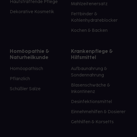
Hautstraffende Pflege
Mahlzeitenersatz
Dekorative Kosmetik
Fettbinder &
Kohlenhydrateblocker
Kochen & Backen
Homöopathie &
Krankenpflege &
Naturheilkunde
Hilfsmittel
Homöopathisch
Aufbaunahrung &
Sondennahrung
Pflanzlich
Blasenschwäche &
Schüßler Salze
Inkontinenz
Desinfektionsmittel
Einnehmehilfen & Dosierer
Gehhilfen & Korsetts