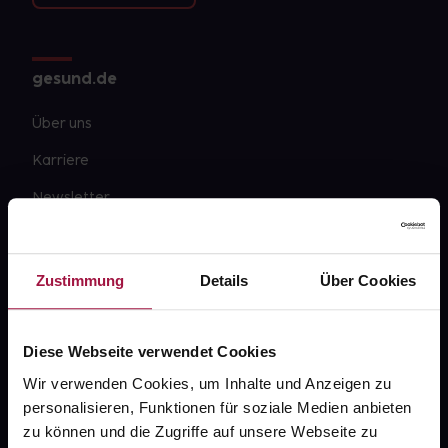
gesund.de
Über uns
Karriere
Newsletter
Barrierefreiheitserklärung
PAYBACK
Zustimmung
Details
Über Cookies
gesund-versorger.de
Sanitätshäuser
Diese Webseite verwendet Cookies
Datenschutz
Wir verwenden Cookies, um Inhalte und Anzeigen zu
personalisieren, Funktionen für soziale Medien anbieten
AGB
zu können und die Zugriffe auf unsere Webseite zu