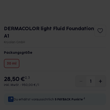
DERMACOLOR light Fluid Foundation
A1
Kryolan GmbH
Packungsgröße
30 ml
28,50 €
2, 3
inkl. MwSt. •
950,00 € / l
4
Du erhältst voraussichtlich
5 PAYBACK
Punkte