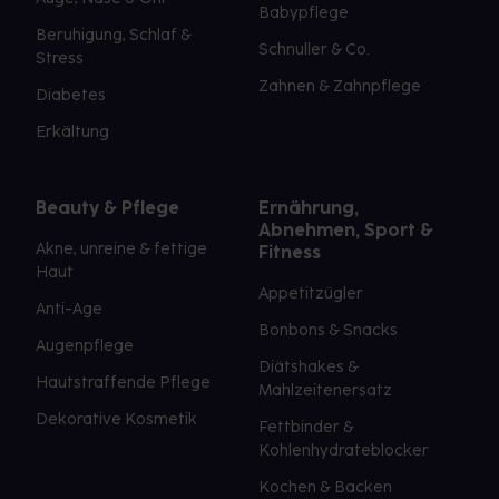
Babypflege
Beruhigung, Schlaf &
Schnuller & Co.
Stress
Zahnen & Zahnpflege
Diabetes
Erkältung
Beauty & Pflege
Ernährung,
Abnehmen, Sport &
Akne, unreine & fettige
Fitness
Haut
Appetitzügler
Anti-Age
Bonbons & Snacks
Augenpflege
Diätshakes &
Hautstraffende Pflege
Mahlzeitenersatz
Dekorative Kosmetik
Fettbinder &
Kohlenhydrateblocker
Kochen & Backen