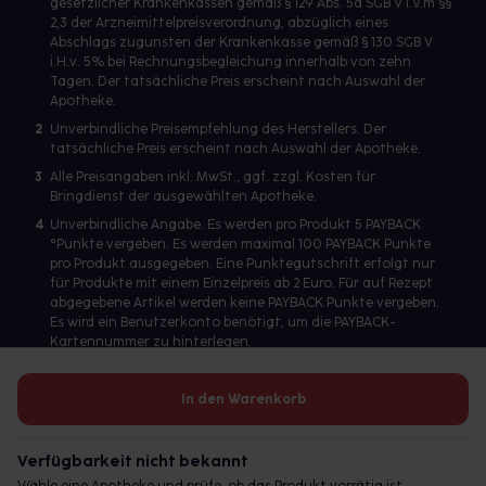
gesetzlicher Krankenkassen gemäß § 129 Abs. 5a SGB V i.V.m §§
2,3 der Arzneimittelpreisverordnung, abzüglich eines
Abschlags zugunsten der Krankenkasse gemäß § 130 SGB V
i.H.v. 5% bei Rechnungsbegleichung innerhalb von zehn
Tagen. Der tatsächliche Preis erscheint nach Auswahl der
Apotheke.
2
Unverbindliche Preisempfehlung des Herstellers. Der
tatsächliche Preis erscheint nach Auswahl der Apotheke.
3
Alle Preisangaben inkl. MwSt., ggf. zzgl. Kosten für
Bringdienst der ausgewählten Apotheke.
4
Unverbindliche Angabe. Es werden pro Produkt 5 PAYBACK
°Punkte vergeben. Es werden maximal 100 PAYBACK Punkte
pro Produkt ausgegeben. Eine Punktegutschrift erfolgt nur
für Produkte mit einem Einzelpreis ab 2 Euro. Für auf Rezept
abgegebene Artikel werden keine PAYBACK Punkte vergeben.
Es wird ein Benutzerkonto benötigt, um die PAYBACK-
Kartennummer zu hinterlegen.
In den Warenkorb
Betreiber des Portals und verantwortlich: gesund.de GmbH &
Co. KG, HRA 113699, Amtsgericht München
Verfügbarkeit nicht bekannt
© 2026 gesund.de GmbH & Co. KG