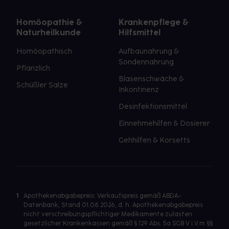
Homöopathie &
Krankenpflege &
Naturheilkunde
Hilfsmittel
Homöopathisch
Aufbaunahrung &
Sondennahrung
Pflanzlich
Blasenschwäche &
Schüßler Salze
Inkontinenz
Desinfektionsmittel
Einnehmehilfen & Dosierer
Gehhilfen & Korsetts
1
Apothekenabgabepreis: Verkaufspreis gemäß ABDA-
Datenbank, Stand 01.08.2026, d. h. Apothekenabgabepreis
nicht verschreibungspflichtiger Medikamente zulasten
gesetzlicher Krankenkassen gemäß § 129 Abs. 5a SGB V i.V.m §§