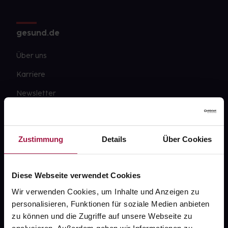
gesund.de
Über uns
Karriere
Newsletter
Barrierefreiheitserklärung
PAYBACK
Zustimmung
Details
Über Cookies
gesund-versorger.de
Sanitätshäuser
Diese Webseite verwendet Cookies
Datenschutz
Wir verwenden Cookies, um Inhalte und Anzeigen zu
personalisieren, Funktionen für soziale Medien anbieten
AGB
zu können und die Zugriffe auf unsere Webseite zu
Impressum