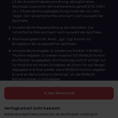
2,3 der Arzneimittelpreisverordnung, abzüglich eines
Abschlags zugunsten der Krankenkasse gemäß § 130 SGB V
i.H.v. 5% bei Rechnungsbegleichung innerhalb von zehn
Tagen. Der tatsächliche Preis erscheint nach Auswahl der
Apotheke.
2
Unverbindliche Preisempfehlung des Herstellers. Der
tatsächliche Preis erscheint nach Auswahl der Apotheke.
3
Alle Preisangaben inkl. MwSt., ggf. zzgl. Kosten für
Bringdienst der ausgewählten Apotheke.
4
Unverbindliche Angabe. Es werden pro Produkt 5 PAYBACK
°Punkte vergeben. Es werden maximal 100 PAYBACK Punkte
pro Produkt ausgegeben. Eine Punktegutschrift erfolgt nur
für Produkte mit einem Einzelpreis ab 2 Euro. Für auf Rezept
abgegebene Artikel werden keine PAYBACK Punkte vergeben.
Es wird ein Benutzerkonto benötigt, um die PAYBACK-
Kartennummer zu hinterlegen.
In den Warenkorb
Betreiber des Portals und verantwortlich: gesund.de GmbH &
Co. KG, HRA 113699, Amtsgericht München
Verfügbarkeit nicht bekannt
© 2026 gesund.de GmbH & Co. KG
Wähle eine Apotheke und prüfe, ob das Produkt vorrätig ist.