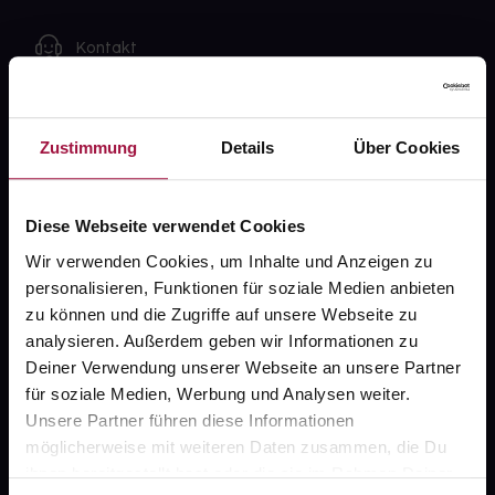
Kontakt
FAQ
Zustimmung
Details
Über Cookies
Widerrufsformular
Diese Webseite verwendet Cookies
gesund.de
Wir verwenden Cookies, um Inhalte und Anzeigen zu
personalisieren, Funktionen für soziale Medien anbieten
Über uns
zu können und die Zugriffe auf unsere Webseite zu
analysieren. Außerdem geben wir Informationen zu
Karriere
Deiner Verwendung unserer Webseite an unsere Partner
Newsletter
für soziale Medien, Werbung und Analysen weiter.
Unsere Partner führen diese Informationen
Barrierefreiheitserklärung
möglicherweise mit weiteren Daten zusammen, die Du
PAYBACK
ihnen bereitgestellt hast oder die sie im Rahmen Deiner