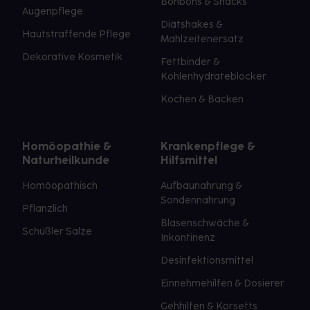
Bonbons & Snacks
Augenpflege
Diätshakes &
Hautstraffende Pflege
Mahlzeitenersatz
Dekorative Kosmetik
Fettbinder &
Kohlenhydrateblocker
Kochen & Backen
Homöopathie &
Krankenpflege &
Naturheilkunde
Hilfsmittel
Homöopathisch
Aufbaunahrung &
Sondennahrung
Pflanzlich
Blasenschwäche &
Schüßler Salze
Inkontinenz
Desinfektionsmittel
Einnehmehilfen & Dosierer
Gehhilfen & Korsetts