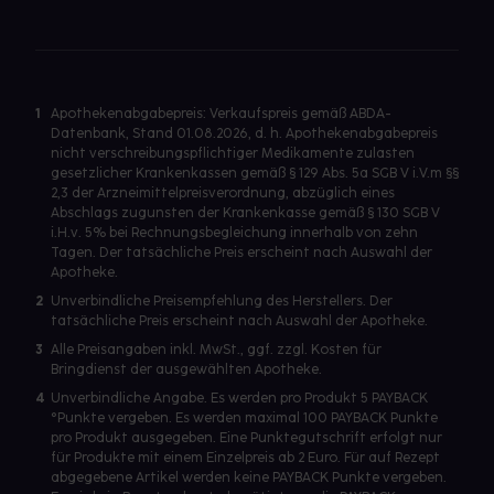
1
Apothekenabgabepreis: Verkaufspreis gemäß ABDA-
Datenbank, Stand 01.08.2026, d. h. Apothekenabgabepreis
nicht verschreibungspflichtiger Medikamente zulasten
gesetzlicher Krankenkassen gemäß § 129 Abs. 5a SGB V i.V.m §§
2,3 der Arzneimittelpreisverordnung, abzüglich eines
Abschlags zugunsten der Krankenkasse gemäß § 130 SGB V
i.H.v. 5% bei Rechnungsbegleichung innerhalb von zehn
Tagen. Der tatsächliche Preis erscheint nach Auswahl der
Apotheke.
2
Unverbindliche Preisempfehlung des Herstellers. Der
tatsächliche Preis erscheint nach Auswahl der Apotheke.
3
Alle Preisangaben inkl. MwSt., ggf. zzgl. Kosten für
Bringdienst der ausgewählten Apotheke.
4
Unverbindliche Angabe. Es werden pro Produkt 5 PAYBACK
°Punkte vergeben. Es werden maximal 100 PAYBACK Punkte
pro Produkt ausgegeben. Eine Punktegutschrift erfolgt nur
für Produkte mit einem Einzelpreis ab 2 Euro. Für auf Rezept
abgegebene Artikel werden keine PAYBACK Punkte vergeben.