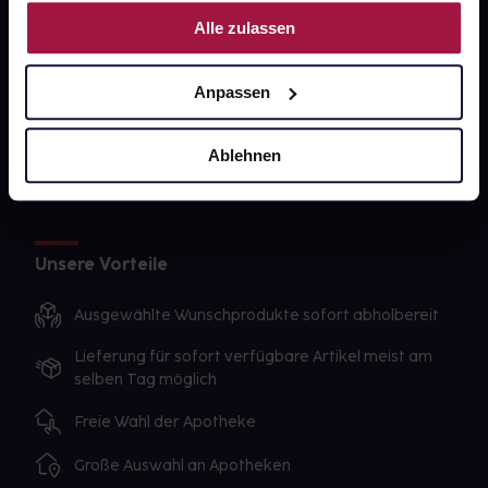
Nutzung der Dienste gesammelt haben.
gesund-versorger.de
Alle zulassen
Sanitätshäuser
Anpassen
Datenschutz
AGB
Ablehnen
Impressum
Unsere Vorteile
Ausgewählte Wunschprodukte sofort abholbereit
Lieferung für sofort verfügbare Artikel meist am
selben Tag möglich
Freie Wahl der Apotheke
Große Auswahl an Apotheken