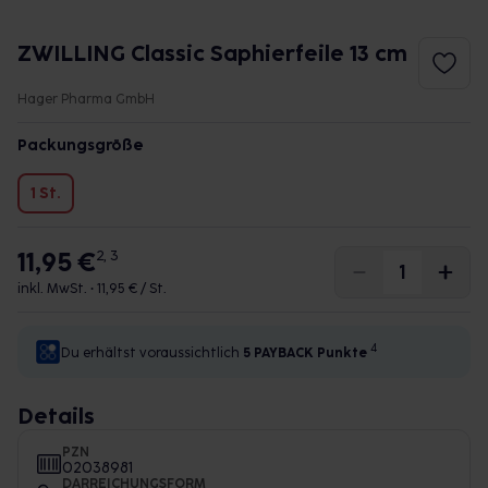
ZWILLING Classic Saphierfeile 13 cm
Hager Pharma GmbH
Packungsgröße
1 St.
11,95 €
2, 3
inkl. MwSt. •
11,95 € / St.
4
Du erhältst voraussichtlich
5 PAYBACK
Punkte
Details
PZN
02038981
DARREICHUNGSFORM