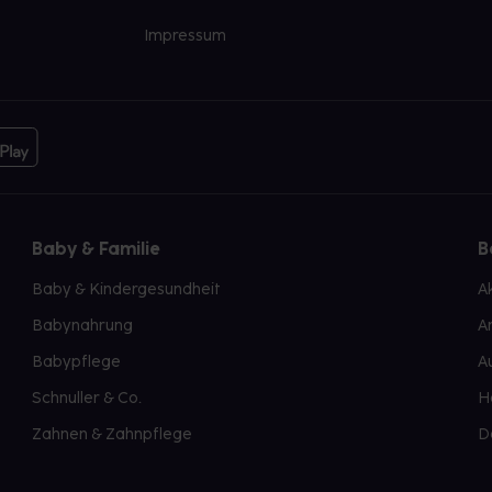
Impressum
Baby & Familie
B
Baby & Kindergesundheit
A
Babynahrung
A
Babypflege
A
Schnuller & Co.
H
Zahnen & Zahnpflege
D