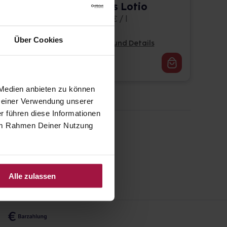
ASCHE Basis Lotio
200 ml • 88,65 € / l
Über Cookies
Pflichtangaben und Details
17,73
€
2, 3
 Medien anbieten zu können
 Deiner Verwendung unserer
r führen diese Informationen
e im Rahmen Deiner Nutzung
Alle zulassen