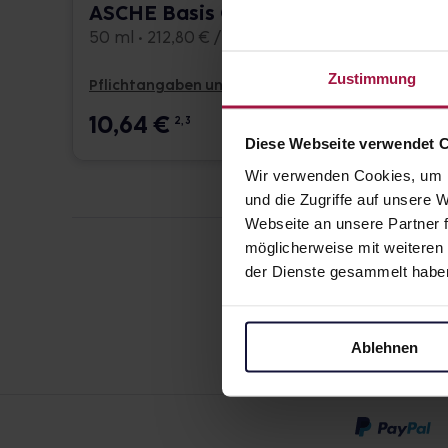
ASCHE Basis Creme
ASCH
Fetts
50 ml • 212,80 € / l
50 ml •
Zustimmung
Pflichtangaben und Details
Pflicht
10,64
€
10,7
2, 3
Diese Webseite verwendet 
Wir verwenden Cookies, um I
und die Zugriffe auf unsere
Webseite an unsere Partner f
möglicherweise mit weiteren
der Dienste gesammelt habe
Ablehnen