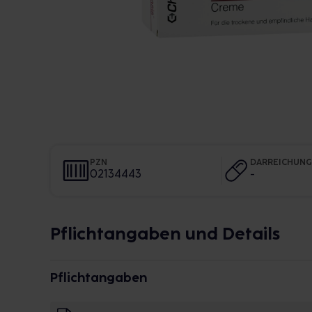
PZN
DARREICHUN
02134443
-
Pflichtangaben und Details
Pflichtangaben