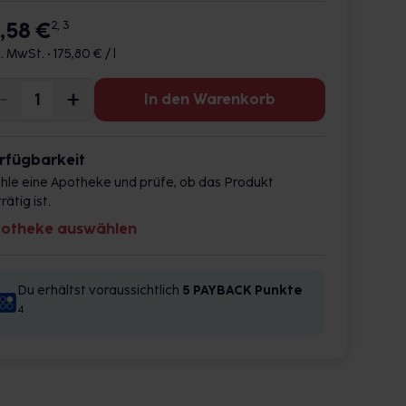
7,58 €
2, 3
l. MwSt. •
175,80 € / l
In den Warenkorb
rfügbarkeit
hle eine Apotheke und prüfe, ob das Produkt
rätig ist.
otheke auswählen
Du erhältst voraussichtlich
5 PAYBACK
Punkte
4