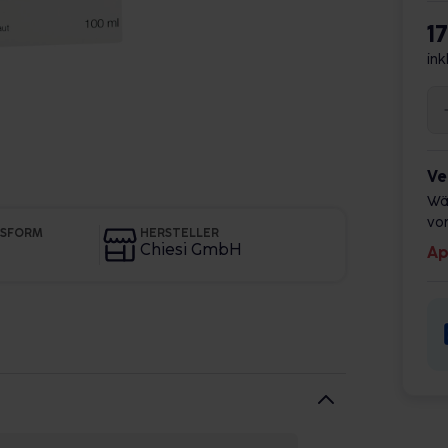
1
ink
Ve
Wä
vor
GSFORM
HERSTELLER
Chiesi GmbH
Ap