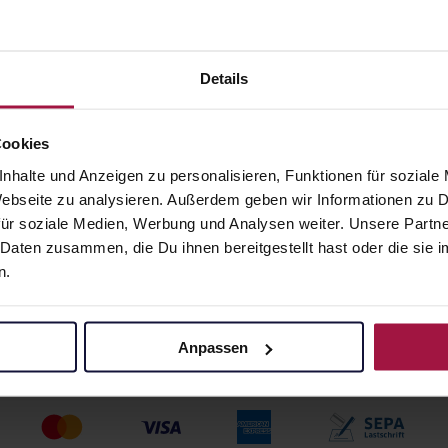
E Basis
ASCHE Basis Salbe
albe
50 ml • 215,80 € / l
 215,80 € / l
Details
angaben und Details
Pflichtangaben und Details
9
€
10,79
€
2, 3
2, 3
Cookies
nhalte und Anzeigen zu personalisieren, Funktionen für soziale
 Webseite zu analysieren. Außerdem geben wir Informationen zu
ür soziale Medien, Werbung und Analysen weiter. Unsere Partne
 Daten zusammen, die Du ihnen bereitgestellt hast oder die si
n.
Anpassen