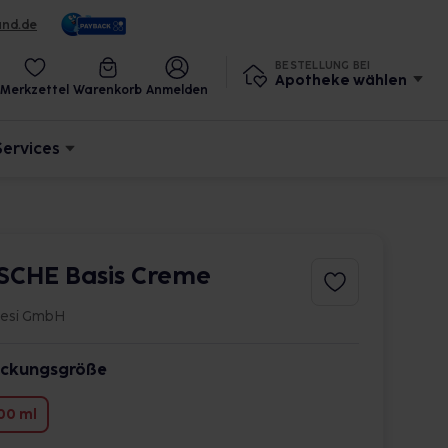
und.de
BESTELLUNG BEI
Apotheke wählen
Merkzettel
Warenkorb
Anmelden
Services
SCHE Basis Creme
iesi GmbH
ckungsgröße
00 ml