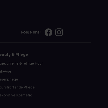
Folge uns!
eauty & Pflege
kne, unreine & fettige Haut
nti-Age
ugenpflege
autstraffende Pflege
ekorative Kosmetik