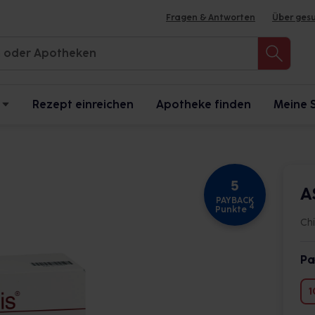
Fragen & Antworten
Über ges
Rezept einreichen
Apotheke finden
Meine 
5
A
PAYBACK
4
Punkte
Ch
Pa
1