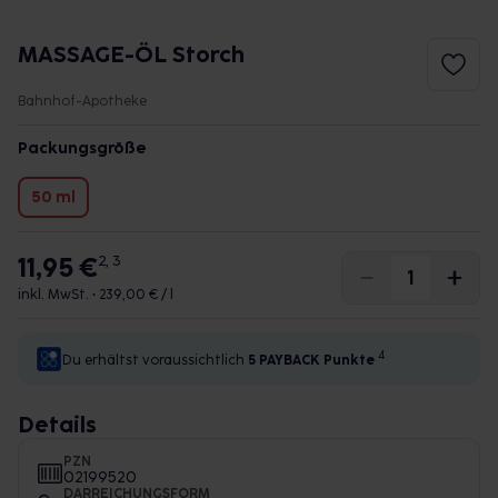
MASSAGE-ÖL Storch
Bahnhof-Apotheke
Packungsgröße
50 ml
11,95 €
2, 3
inkl. MwSt. •
239,00 € / l
4
Du erhältst voraussichtlich
5 PAYBACK
Punkte
Details
PZN
02199520
DARREICHUNGSFORM