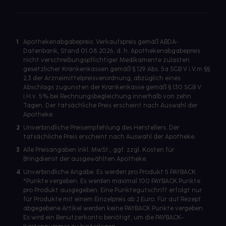
1
Apothekenabgabepreis: Verkaufspreis gemäß ABDA-
Datenbank, Stand 01.08.2026, d. h. Apothekenabgabepreis
nicht verschreibungspflichtiger Medikamente zulasten
gesetzlicher Krankenkassen gemäß § 129 Abs. 5a SGB V i.V.m §§
2,3 der Arzneimittelpreisverordnung, abzüglich eines
Abschlags zugunsten der Krankenkasse gemäß § 130 SGB V
i.H.v. 5% bei Rechnungsbegleichung innerhalb von zehn
Tagen. Der tatsächliche Preis erscheint nach Auswahl der
Apotheke.
2
Unverbindliche Preisempfehlung des Herstellers. Der
tatsächliche Preis erscheint nach Auswahl der Apotheke.
3
Alle Preisangaben inkl. MwSt., ggf. zzgl. Kosten für
Bringdienst der ausgewählten Apotheke.
4
Unverbindliche Angabe. Es werden pro Produkt 5 PAYBACK
°Punkte vergeben. Es werden maximal 100 PAYBACK Punkte
pro Produkt ausgegeben. Eine Punktegutschrift erfolgt nur
für Produkte mit einem Einzelpreis ab 2 Euro. Für auf Rezept
abgegebene Artikel werden keine PAYBACK Punkte vergeben.
Es wird ein Benutzerkonto benötigt, um die PAYBACK-