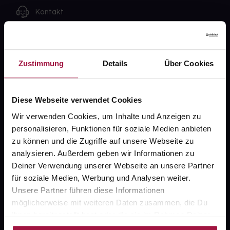
Kontakt
FAQ
Widerrufsformular
Zustimmung
Details
Über Cookies
Diese Webseite verwendet Cookies
gesund.de
Wir verwenden Cookies, um Inhalte und Anzeigen zu
personalisieren, Funktionen für soziale Medien anbieten
Über uns
zu können und die Zugriffe auf unsere Webseite zu
Karriere
analysieren. Außerdem geben wir Informationen zu
Deiner Verwendung unserer Webseite an unsere Partner
Newsletter
für soziale Medien, Werbung und Analysen weiter.
Barrierefreiheitserklärung
Unsere Partner führen diese Informationen
möglicherweise mit weiteren Daten zusammen, die Du
PAYBACK
ihnen bereitgestellt hast oder die sie im Rahmen Deiner
Nutzung der Dienste gesammelt haben.
gesund-versorger.de