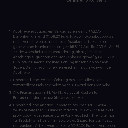
Gehhilfen & Korsetts
1
Apothekenabgabepreis: Verkaufspreis gemäß ABDA-
Datenbank, Stand 01.08.2026, d. h. Apothekenabgabepreis
nicht verschreibungspflichtiger Medikamente zulasten
gesetzlicher Krankenkassen gemäß § 129 Abs. 5a SGB V i.V.m §§
2,3 der Arzneimittelpreisverordnung, abzüglich eines
Abschlags zugunsten der Krankenkasse gemäß § 130 SGB V
i.H.v. 5% bei Rechnungsbegleichung innerhalb von zehn
Tagen. Der tatsächliche Preis erscheint nach Auswahl der
Apotheke.
2
Unverbindliche Preisempfehlung des Herstellers. Der
tatsächliche Preis erscheint nach Auswahl der Apotheke.
3
Alle Preisangaben inkl. MwSt., ggf. zzgl. Kosten für
Bringdienst der ausgewählten Apotheke.
4
Unverbindliche Angabe. Es werden pro Produkt 5 PAYBACK
°Punkte vergeben. Es werden maximal 100 PAYBACK Punkte
pro Produkt ausgegeben. Eine Punktegutschrift erfolgt nur
für Produkte mit einem Einzelpreis ab 2 Euro. Für auf Rezept
abgegebene Artikel werden keine PAYBACK Punkte vergeben.