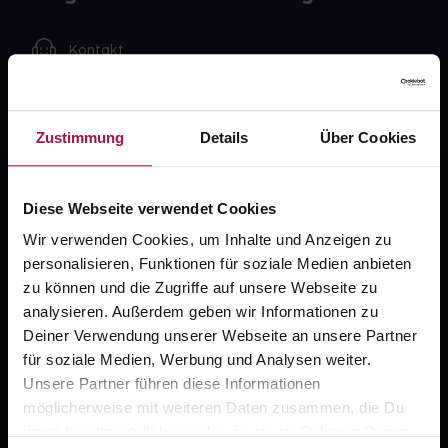
Kontakt
FAQ
Zustimmung
Details
Über Cookies
Widerrufsformular
Diese Webseite verwendet Cookies
gesund.de
Wir verwenden Cookies, um Inhalte und Anzeigen zu
personalisieren, Funktionen für soziale Medien anbieten
Über uns
zu können und die Zugriffe auf unsere Webseite zu
analysieren. Außerdem geben wir Informationen zu
Karriere
Deiner Verwendung unserer Webseite an unsere Partner
Newsletter
für soziale Medien, Werbung und Analysen weiter.
Unsere Partner führen diese Informationen
Barrierefreiheitserklärung
möglicherweise mit weiteren Daten zusammen, die Du
ihnen bereitgestellt hast oder die sie im Rahmen Deiner
PAYBACK