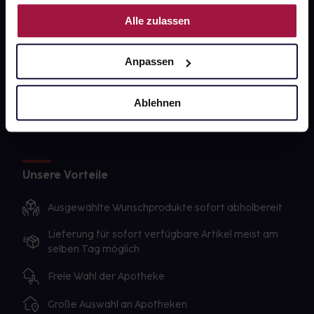
Nutzung der Dienste gesammelt haben.
gesund-versorger.de
Alle zulassen
Sanitätshäuser
Anpassen
Datenschutz
AGB
Ablehnen
Impressum
Unsere Vorteile
Ausgewählte Wunschprodukte sofort abholbereit
Lieferung für sofort verfügbare Artikel meist am
selben Tag möglich
Freie Wahl der Apotheke
Große Auswahl an Apotheken