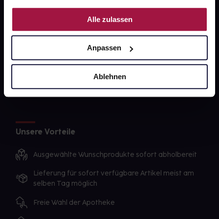
PAYBACK
Nutzung der Dienste gesammelt haben.
Alle zulassen
gesund-versorger.de
Sanitätshäuser
Anpassen
Datenschutz
AGB
Ablehnen
Impressum
Unsere Vorteile
Ausgewählte Wunschprodukte sofort abholbereit
Lieferung für sofort verfügbare Artikel meist am
selben Tag möglich
Freie Wahl der Apotheke