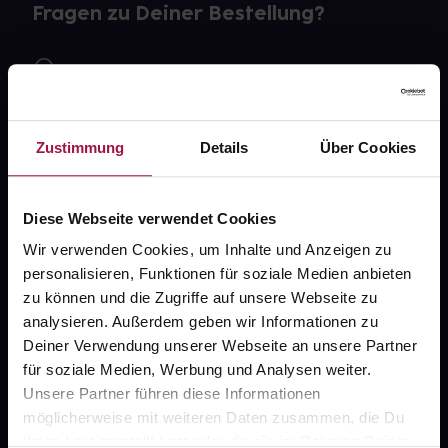
Fragen zu Deiner Bestellung?
Kontakt
FAQ
Zustimmung
Details
Über Cookies
Widerrufsformular
Diese Webseite verwendet Cookies
Wir verwenden Cookies, um Inhalte und Anzeigen zu
gesund.de
personalisieren, Funktionen für soziale Medien anbieten
zu können und die Zugriffe auf unsere Webseite zu
Über uns
analysieren. Außerdem geben wir Informationen zu
Karriere
Deiner Verwendung unserer Webseite an unsere Partner
für soziale Medien, Werbung und Analysen weiter.
Newsletter
Unsere Partner führen diese Informationen
Barrierefreiheitserklärung
möglicherweise mit weiteren Daten zusammen, die Du
ihnen bereitgestellt hast oder die sie im Rahmen Deiner