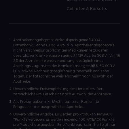
Gehhilfen & Korsetts
1
Apothekenabgabepreis: Verkaufspreis gemäß ABDA-
Datenbank, Stand 01.08.2026, d. h. Apothekenabgabepreis
nicht verschreibungspflichtiger Medikamente zulasten
gesetzlicher Krankenkassen gemäß § 129 Abs. 5a SGB V i.V.m §§
2,3 der Arzneimittelpreisverordnung, abzüglich eines
Abschlags zugunsten der Krankenkasse gemäß § 130 SGB V
i.H.v. 5% bei Rechnungsbegleichung innerhalb von zehn
Tagen. Der tatsächliche Preis erscheint nach Auswahl der
Apotheke.
2
Unverbindliche Preisempfehlung des Herstellers. Der
tatsächliche Preis erscheint nach Auswahl der Apotheke.
3
Alle Preisangaben inkl. MwSt., ggf. zzgl. Kosten für
Bringdienst der ausgewählten Apotheke.
4
Unverbindliche Angabe. Es werden pro Produkt 5 PAYBACK
°Punkte vergeben. Es werden maximal 100 PAYBACK Punkte
pro Produkt ausgegeben. Eine Punktegutschrift erfolgt nur