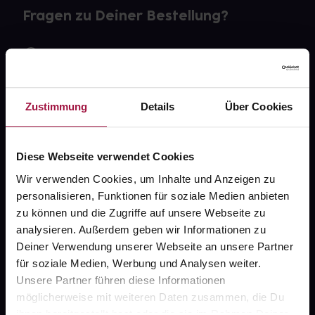
Fragen zu Deiner Bestellung?
Kontakt
FAQ
Zustimmung
Details
Über Cookies
Widerrufsformular
Diese Webseite verwendet Cookies
Wir verwenden Cookies, um Inhalte und Anzeigen zu
gesund.de
personalisieren, Funktionen für soziale Medien anbieten
zu können und die Zugriffe auf unsere Webseite zu
Über uns
analysieren. Außerdem geben wir Informationen zu
Deiner Verwendung unserer Webseite an unsere Partner
Karriere
für soziale Medien, Werbung und Analysen weiter.
Newsletter
Unsere Partner führen diese Informationen
möglicherweise mit weiteren Daten zusammen, die Du
Barrierefreiheitserklärung
ihnen bereitgestellt hast oder die sie im Rahmen Deiner