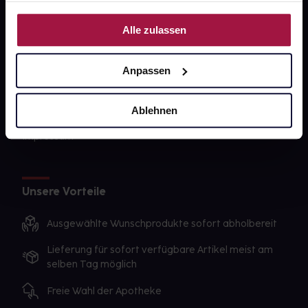
PAYBACK
Nutzung der Dienste gesammelt haben.
Alle zulassen
gesund-versorger.de
Sanitätshäuser
Anpassen
Datenschutz
Ablehnen
AGB
Impressum
Unsere Vorteile
Ausgewählte Wunschprodukte sofort abholbereit
Lieferung für sofort verfügbare Artikel meist am
selben Tag möglich
Freie Wahl der Apotheke