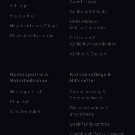
Appetitzügler
Anti-Age
Bonbons & Snacks
Augenpflege
Diätshakes &
Hautstraffende Pflege
Mahlzeitenersatz
Dekorative Kosmetik
Fettbinder &
Kohlenhydrateblocker
Kochen & Backen
Homöopathie &
Krankenpflege &
Naturheilkunde
Hilfsmittel
Homöopathisch
Aufbaunahrung &
Sondennahrung
Pflanzlich
Blasenschwäche &
Schüßler Salze
Inkontinenz
Desinfektionsmittel
Einnehmehilfen & Dosierer