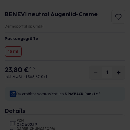
BENEVI neutral Augenlid-Creme
Dermaportal dp GmbH
Packungsgröße
15 ml
23,80 €
2, 3
inkl. MwSt. •
1.586,67 € / l
4
Du erhältst voraussichtlich
5 PAYBACK
Punkte
Details
PZN
03069239
DARREICHUNGSFORM