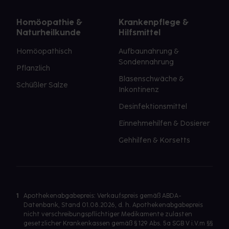
Homöopathie &
Krankenpflege &
Naturheilkunde
Hilfsmittel
Homöopathisch
Aufbaunahrung &
Sondennahrung
Pflanzlich
Blasenschwäche &
Schüßler Salze
Inkontinenz
Desinfektionsmittel
Einnehmehilfen & Dosierer
Gehhilfen & Korsetts
1
Apothekenabgabepreis: Verkaufspreis gemäß ABDA-
Datenbank, Stand 01.08.2026, d. h. Apothekenabgabepreis
nicht verschreibungspflichtiger Medikamente zulasten
gesetzlicher Krankenkassen gemäß § 129 Abs. 5a SGB V i.V.m §§