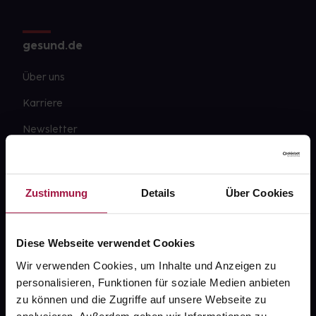
gesund.de
Über uns
Karriere
Newsletter
Barrierefreiheitserklärung
PAYBACK
Zustimmung
Details
Über Cookies
gesund-versorger.de
Sanitätshäuser
Diese Webseite verwendet Cookies
Datenschutz
Wir verwenden Cookies, um Inhalte und Anzeigen zu
personalisieren, Funktionen für soziale Medien anbieten
AGB
zu können und die Zugriffe auf unsere Webseite zu
Impressum