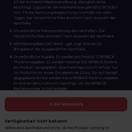
2,3 der Arzneimittelpreisverordnung, abzüglich eines
Abschlags zugunsten der Krankenkasse gemäß § 130 SGB V
i.H.v. 5% bei Rechnungsbegleichung innerhalb von zehn
Tagen. Der tatsächliche Preis erscheint nach Auswahl der
Apotheke.
2
Unverbindliche Preisempfehlung des Herstellers. Der
tatsächliche Preis erscheint nach Auswahl der Apotheke.
3
Alle Preisangaben inkl. MwSt., ggf. zzgl. Kosten für
Bringdienst der ausgewählten Apotheke.
4
Unverbindliche Angabe. Es werden pro Produkt 5 PAYBACK
°Punkte vergeben. Es werden maximal 100 PAYBACK Punkte
pro Produkt ausgegeben. Eine Punktegutschrift erfolgt nur
für Produkte mit einem Einzelpreis ab 2 Euro. Für auf Rezept
abgegebene Artikel werden keine PAYBACK Punkte vergeben.
Es wird ein Benutzerkonto benötigt, um die PAYBACK-
Kartennummer zu hinterlegen.
In den Warenkorb
Betreiber des Portals und verantwortlich: gesund.de GmbH &
Co. KG, HRA 113699, Amtsgericht München
Verfügbarkeit nicht bekannt
© 2026 gesund.de GmbH & Co. KG
Wähle eine Apotheke und prüfe, ob das Produkt vorrätig ist.