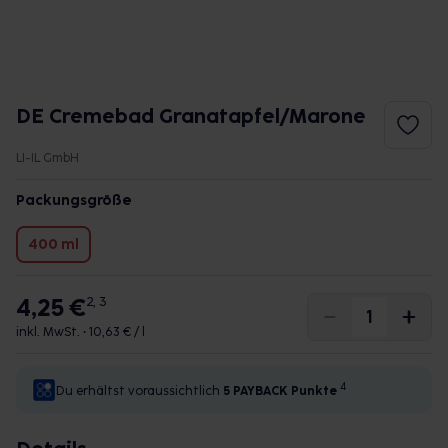
DE Cremebad Granatapfel/Marone
LI-IL GmbH
Packungsgröße
400 ml
4,25 €
2, 3
inkl. MwSt. •
10,63 € / l
4
Du erhältst voraussichtlich
5 PAYBACK
Punkte