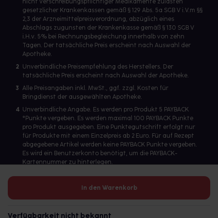
nicht verschreibungspflichtiger Medikamente zulasten
gesetzlicher Krankenkassen gemäß § 129 Abs. 5a SGB V i.V.m §§
2,3 der Arzneimittelpreisverordnung, abzüglich eines
Abschlags zugunsten der Krankenkasse gemäß § 130 SGB V
i.H.v. 5% bei Rechnungsbegleichung innerhalb von zehn
Tagen. Der tatsächliche Preis erscheint nach Auswahl der
Apotheke.
2
Unverbindliche Preisempfehlung des Herstellers. Der
tatsächliche Preis erscheint nach Auswahl der Apotheke.
3
Alle Preisangaben inkl. MwSt., ggf. zzgl. Kosten für
Bringdienst der ausgewählten Apotheke.
4
Unverbindliche Angabe. Es werden pro Produkt 5 PAYBACK
°Punkte vergeben. Es werden maximal 100 PAYBACK Punkte
pro Produkt ausgegeben. Eine Punktegutschrift erfolgt nur
für Produkte mit einem Einzelpreis ab 2 Euro. Für auf Rezept
abgegebene Artikel werden keine PAYBACK Punkte vergeben.
Es wird ein Benutzerkonto benötigt, um die PAYBACK-
Kartennummer zu hinterlegen.
In den Warenkorb
Betreiber des Portals und verantwortlich: gesund.de GmbH &
Co. KG, HRA 113699, Amtsgericht München
Verfügbarkeit nicht bekannt