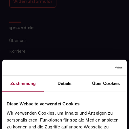
Widerrufsformular
gesund.de
Über uns
Karriere
Newsletter
Barrierefreiheitserklärung
Zustimmung
Details
Über Cookies
PAYBACK
gesund-versorger.de
Diese Webseite verwendet Cookies
Sanitätshäuser
Wir verwenden Cookies, um Inhalte und Anzeigen zu
Datenschutz
personalisieren, Funktionen für soziale Medien anbieten
AGB
zu können und die Zugriffe auf unsere Webseite zu