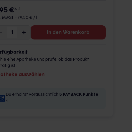
,95 €
2, 3
l. MwSt. •
79,50 € / l
In den Warenkorb
rfügbarkeit
hle eine Apotheke und prüfe, ob das Produkt
rätig ist.
otheke auswählen
Du erhältst voraussichtlich
5 PAYBACK
Punkte
4