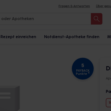
Fragen & Antworten
Über ges
Rezept einreichen
Notdienst-Apotheke finden
M
5
D
PAYBACK
4
Punkte
Ap
Pa
1