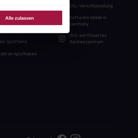
te Wunschprodukte
SSL-Verschlüsselung
lbereit
Software Made in
Alle zulassen
ür sofort verfügbare
Germany
st am selben Tag möglich
ISO-zertifiziertes
 der Apotheke
Rechenzentrum
ahl an Apotheken