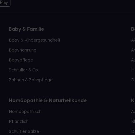
Baby & Familie
B
Baby & Kindergesundheit
A
Babynahrung
A
Babypflege
A
Schnuller & Co.
H
Zahnen & Zahnpflege
D
Homöopathie & Naturheilkunde
K
Homöopathisch
A
Pflanzlich
B
Schüßler Salze
D