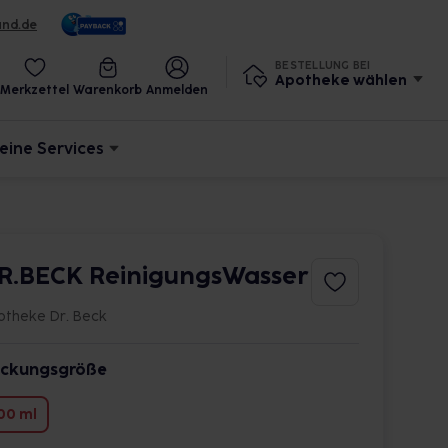
und.de
BESTELLUNG BEI
Apotheke wählen
Merkzettel
Warenkorb
Anmelden
eine Services
R.BECK ReinigungsWasser
otheke Dr. Beck
ckungsgröße
00 ml