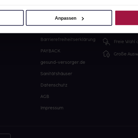
Über uns
Ausgewähl
sofort abho
Karriere
Anpassen
Lieferung f
Newsletter
Artikel mei
Barrierefreiheitserklärung
Freie Wahl
PAYBACK
Große Ausw
gesund-versorger.de
Sanitätshäuser
Datenschutz
AGB
Impressum