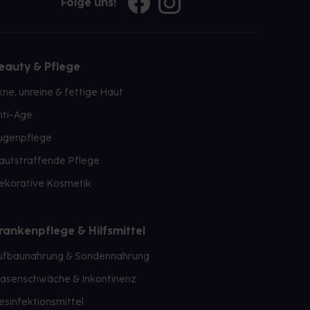
Folge uns!
eauty & Pflege
kne, unreine & fettige Haut
nti-Age
ugenpflege
autstraffende Pflege
ekorative Kosmetik
rankenpflege & Hilfsmittel
ufbaunahrung & Sondennahrung
lasenschwäche & Inkontinenz
esinfektionsmittel