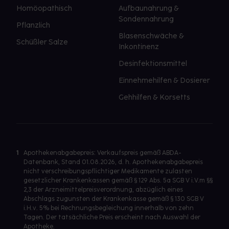
Homöopathisch
Aufbaunahrung &
Sondennahrung
Pflanzlich
Blasenschwäche &
Schüßler Salze
Inkontinenz
Desinfektionsmittel
Einnehmehilfen & Dosierer
Gehhilfen & Korsetts
1
Apothekenabgabepreis: Verkaufspreis gemäß ABDA-
Datenbank, Stand 01.08.2026, d. h. Apothekenabgabepreis
nicht verschreibungspflichtiger Medikamente zulasten
gesetzlicher Krankenkassen gemäß § 129 Abs. 5a SGB V i.V.m §§
2,3 der Arzneimittelpreisverordnung, abzüglich eines
Abschlags zugunsten der Krankenkasse gemäß § 130 SGB V
i.H.v. 5% bei Rechnungsbegleichung innerhalb von zehn
Tagen. Der tatsächliche Preis erscheint nach Auswahl der
Apotheke.