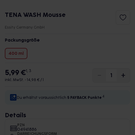
TENA WASH Mousse
Essity Germany GmbH
Packungsgröße
400 ml
5,99 €
1, 3
inkl. MwSt. •
14,98 € / l
4
Du erhältst voraussichtlich
5 PAYBACK
Punkte
Details
PZN
04941886
DARREICHUNGSFORM