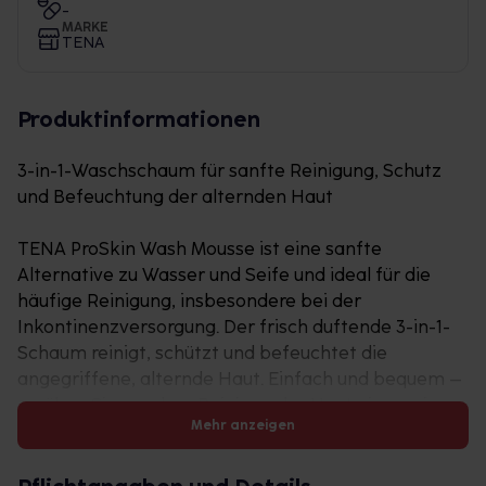
-
MARKE
TENA
Produktinformationen
3-in-1-Waschschaum für sanfte Reinigung, Schutz
und Befeuchtung der alternden Haut
TENA ProSkin Wash Mousse ist eine sanfte
Alternative zu Wasser und Seife und ideal für die
häufige Reinigung, insbesondere bei der
Inkontinenzversorgung. Der frisch duftende 3-in-1-
Schaum reinigt, schützt und befeuchtet die
angegriffene, alternde Haut. Einfach und bequem –
sprühen Sie vor dem Reinigen der Haut ein wenig
Mehr anzeigen
Schaum auf einen Waschlappen. Es ist kein
Nachspülen notwendig. Das TENA ProSkin Wash
Mousse hilft, den natürlichen pH-Wert der Haut zu