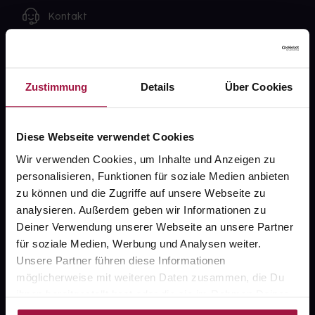
Kontakt
FAQ
Widerrufsformular
Zustimmung
Details
Über Cookies
Diese Webseite verwendet Cookies
gesund.de
Wir verwenden Cookies, um Inhalte und Anzeigen zu
personalisieren, Funktionen für soziale Medien anbieten
Über uns
zu können und die Zugriffe auf unsere Webseite zu
Karriere
analysieren. Außerdem geben wir Informationen zu
Deiner Verwendung unserer Webseite an unsere Partner
Newsletter
für soziale Medien, Werbung und Analysen weiter.
Barrierefreiheitserklärung
Unsere Partner führen diese Informationen
möglicherweise mit weiteren Daten zusammen, die Du
PAYBACK
ihnen bereitgestellt hast oder die sie im Rahmen Deiner
Nutzung der Dienste gesammelt haben.
gesund-versorger.de