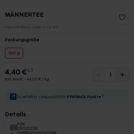
MÄNNERTEE
Heinrich Klenk GmbH & Co. KG
Packungsgröße
100 g
4,40 €
2, 3
inkl. MwSt. •
44,00 € / kg
4
Du erhältst voraussichtlich
5 PAYBACK
Punkte
Details
PZN
05023230
DARREICHUNGSFORM