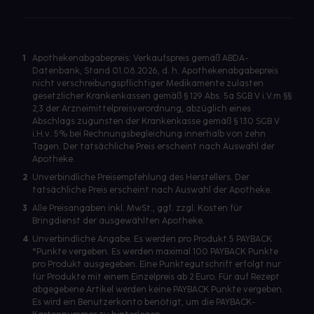
1
Apothekenabgabepreis: Verkaufspreis gemäß ABDA-
Datenbank, Stand 01.08.2026, d. h. Apothekenabgabepreis
nicht verschreibungspflichtiger Medikamente zulasten
gesetzlicher Krankenkassen gemäß § 129 Abs. 5a SGB V i.V.m §§
2,3 der Arzneimittelpreisverordnung, abzüglich eines
Abschlags zugunsten der Krankenkasse gemäß § 130 SGB V
i.H.v. 5% bei Rechnungsbegleichung innerhalb von zehn
Tagen. Der tatsächliche Preis erscheint nach Auswahl der
Apotheke.
2
Unverbindliche Preisempfehlung des Herstellers. Der
tatsächliche Preis erscheint nach Auswahl der Apotheke.
3
Alle Preisangaben inkl. MwSt., ggf. zzgl. Kosten für
Bringdienst der ausgewählten Apotheke.
4
Unverbindliche Angabe. Es werden pro Produkt 5 PAYBACK
°Punkte vergeben. Es werden maximal 100 PAYBACK Punkte
pro Produkt ausgegeben. Eine Punktegutschrift erfolgt nur
für Produkte mit einem Einzelpreis ab 2 Euro. Für auf Rezept
abgegebene Artikel werden keine PAYBACK Punkte vergeben.
Es wird ein Benutzerkonto benötigt, um die PAYBACK-