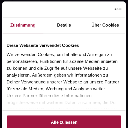
Widerrufsformular
Zustimmung
Details
Über Cookies
gesund.de
Diese Webseite verwendet Cookies
Über uns
Wir verwenden Cookies, um Inhalte und Anzeigen zu
personalisieren, Funktionen für soziale Medien anbieten
Karriere
zu können und die Zugriffe auf unsere Webseite zu
Newsletter
analysieren. Außerdem geben wir Informationen zu
Deiner Verwendung unserer Webseite an unsere Partner
Barrierefreiheitserklärung
für soziale Medien, Werbung und Analysen weiter.
PAYBACK
Unsere Partner führen diese Informationen
möglicherweise mit weiteren Daten zusammen, die Du
gesund-versorger.de
ihnen bereitgestellt hast oder die sie im Rahmen Deiner
Nutzung der Dienste gesammelt haben.
Sanitätshäuser
Alle zulassen
Datenschutz