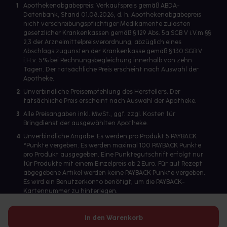
1
Apothekenabgabepreis: Verkaufspreis gemäß ABDA-
Datenbank, Stand 01.08.2026, d. h. Apothekenabgabepreis
nicht verschreibungspflichtiger Medikamente zulasten
gesetzlicher Krankenkassen gemäß § 129 Abs. 5a SGB V i.V.m §§
2,3 der Arzneimittelpreisverordnung, abzüglich eines
Abschlags zugunsten der Krankenkasse gemäß § 130 SGB V
i.H.v. 5% bei Rechnungsbegleichung innerhalb von zehn
Tagen. Der tatsächliche Preis erscheint nach Auswahl der
Apotheke.
2
Unverbindliche Preisempfehlung des Herstellers. Der
tatsächliche Preis erscheint nach Auswahl der Apotheke.
3
Alle Preisangaben inkl. MwSt., ggf. zzgl. Kosten für
Bringdienst der ausgewählten Apotheke.
4
Unverbindliche Angabe. Es werden pro Produkt 5 PAYBACK
°Punkte vergeben. Es werden maximal 100 PAYBACK Punkte
pro Produkt ausgegeben. Eine Punktegutschrift erfolgt nur
für Produkte mit einem Einzelpreis ab 2 Euro. Für auf Rezept
abgegebene Artikel werden keine PAYBACK Punkte vergeben.
Es wird ein Benutzerkonto benötigt, um die PAYBACK-
Kartennummer zu hinterlegen.
In den Warenkorb