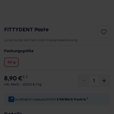
FITTYDENT Paste
Junek Europ-Vertrieb GmbH Zweigniederlassung
Packungsgröße
40 g
8,90 €
2, 3
inkl. MwSt. •
222,50 € / kg
4
Du erhältst voraussichtlich
5 PAYBACK
Punkte