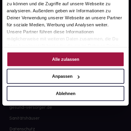
zu können und die Zugriffe auf unsere Webseite zu
analysieren. Außerdem geben wir Informationen zu
Widerrufsformular
Deiner Verwendung unserer Webseite an unsere Partner
für soziale Medien, Werbung und Analysen weiter.
Unsere Partner führen diese Informationen
möglicherweise mit weiteren Daten zusammen, die Du
gesund.de
ihnen bereitgestellt hast oder die sie im Rahmen Deiner
Nutzung der Dienste gesammelt haben.
Über uns
Alle zulassen
Karriere
Newsletter
Anpassen
Barrierefreiheitserklärung
Ablehnen
PAYBACK
gesund-versorger.de
Sanitätshäuser
Datenschutz