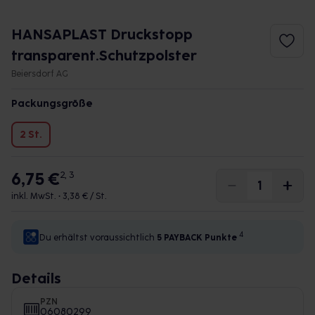
HANSAPLAST Druckstopp
transparent.Schutzpolster
Beiersdorf AG
Packungsgröße
2 St.
6,75 €
2, 3
inkl. MwSt. •
3,38 € / St.
4
Du erhältst voraussichtlich
5 PAYBACK
Punkte
Details
PZN
06080299