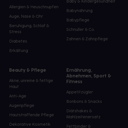
Baby & Kindergesundheit
Allergien & Heuschnupfen
Babynahrung
Auge, Nase & Ohr
Babypflege
Beruhigung, Schlaf &
Schnuller & Co.
Stress
Zahnen & Zahnpflege
Diabetes
Erkältung
Beauty & Pflege
Ernährung,
Abnehmen, Sport &
Akne, unreine & fettige
Fitness
Haut
Appetitzügler
Anti-Age
Bonbons & Snacks
Augenpflege
Diätshakes &
Hautstraffende Pflege
Mahlzeitenersatz
Dekorative Kosmetik
Fettbinder &