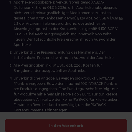
1
Apothekenabgabepreis: Verkaufspreis gemäß ABDA-
Datenbank, Stand 01.08.2026, d. h. Apothekenabgabepreis
nicht verschreibungspflichtiger Medikamente zulasten
gesetzlicher Krankenkassen gemäß § 129 Abs. 5a SGB V i.V.m §§
2,3 der Arzneimittelpreisverordnung, abzüglich eines
Abschlags zugunsten der Krankenkasse gemäß § 130 SGB V
i.H.v. 5% bei Rechnungsbegleichung innerhalb von zehn
Tagen. Der tatsächliche Preis erscheint nach Auswahl der
Apotheke.
2
Unverbindliche Preisempfehlung des Herstellers. Der
tatsächliche Preis erscheint nach Auswahl der Apotheke.
3
Alle Preisangaben inkl. MwSt., ggf. zzgl. Kosten für
Bringdienst der ausgewählten Apotheke.
4
Unverbindliche Angabe. Es werden pro Produkt 5 PAYBACK
°Punkte vergeben. Es werden maximal 100 PAYBACK Punkte
pro Produkt ausgegeben. Eine Punktegutschrift erfolgt nur
für Produkte mit einem Einzelpreis ab 2 Euro. Für auf Rezept
abgegebene Artikel werden keine PAYBACK Punkte vergeben.
Es wird ein Benutzerkonto benötigt, um die PAYBACK-
Kartennummer zu hinterlegen.
In den Warenkorb