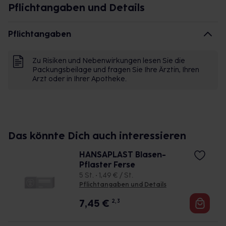
Anwendung
:
Pflichtangaben und Details
Das Hansaplast Pflaster auf die benötigte Größe
Pflichtangaben
zuschneiden
Die Haut reinigen und trocknen und das Pflaster
Zu Risiken und Nebenwirkungen lesen Sie die
nach dem Anbringen fest andrücken
Packungsbeilage und fragen Sie Ihre Ärztin, Ihren
Das Gel Pflaster kann mehrtägig getragen
Arzt oder in Ihrer Apotheke.
werden
Eine zusätzliche Desinfektion wird für offene
Wunden empfohlen
Diabetiker sollten Rücksprache mit ihrem Arzt
Das könnte Dich auch interessieren
halten, bevor das Pflaster verwendet wird
HANSAPLAST Blasen-
Pflaster Ferse
5 St. • 1,49 € / St.
Pflichtangaben und Details
7,45
€
2, 3