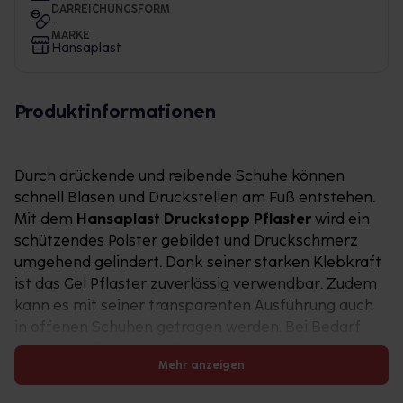
DARREICHUNGSFORM
-
MARKE
Hansaplast
Produktinformationen
Durch drückende und reibende Schuhe können
schnell Blasen und Druckstellen am Fuß entstehen.
Mit dem
Hansaplast Druckstopp Pflaster
wird ein
schützendes Polster gebildet und Druckschmerz
umgehend gelindert. Dank seiner starken Klebkraft
ist das Gel Pflaster zuverlässig verwendbar. Zudem
kann es mit seiner transparenten Ausführung auch
in offenen Schuhen getragen werden. Bei Bedarf
kann das Pflaster mit Polster auf die passende
Mehr anzeigen
Größe zugeschnitten werden.