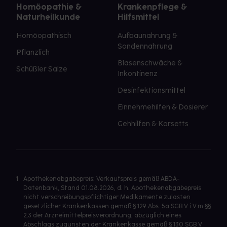
Homöopathie &
Krankenpflege &
Naturheilkunde
Hilfsmittel
Homöopathisch
Aufbaunahrung &
Sondennahrung
Pflanzlich
Blasenschwäche &
Schüßler Salze
Inkontinenz
Desinfektionsmittel
Einnehmehilfen & Dosierer
Gehhilfen & Korsetts
1
Apothekenabgabepreis: Verkaufspreis gemäß ABDA-
Datenbank, Stand 01.08.2026, d. h. Apothekenabgabepreis
nicht verschreibungspflichtiger Medikamente zulasten
gesetzlicher Krankenkassen gemäß § 129 Abs. 5a SGB V i.V.m §§
2,3 der Arzneimittelpreisverordnung, abzüglich eines
Abschlags zugunsten der Krankenkasse gemäß § 130 SGB V