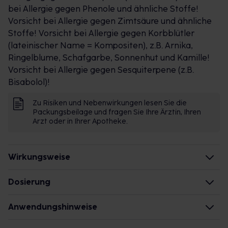
bei Allergie gegen Phenole und ähnliche Stoffe!
Vorsicht bei Allergie gegen Zimtsäure und ähnliche
Stoffe! Vorsicht bei Allergie gegen Korbblütler
(lateinischer Name = Kompositen), z.B. Arnika,
Ringelblume, Schafgarbe, Sonnenhut und Kamille!
Vorsicht bei Allergie gegen Sesquiterpene (z.B.
Bisabolol)!
Zu Risiken und Nebenwirkungen lesen Sie die
Packungsbeilage und fragen Sie Ihre Ärztin, Ihren
Arzt oder in Ihrer Apotheke.
Wirkungsweise
Wie wirken die Inhaltsstoffe des Arzneimittels?
Dosierung
Die Inhaltsstoffe entstammen der Pflanze Kamille
Säuglinge von 6 Monaten bis 1 Jahr:
Anwendungshinweise
und wirken als natürliches Gemisch. Zu der Pflanze
Einzel-/Gesamtdosis: 0,5-1,0 g (1 Teelöffel)/2-4 mal
selbst:
täglich
Die Gesamtdosis sollte nicht ohne Rücksprache mit