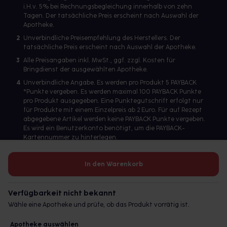
i.H.v. 5% bei Rechnungsbegleichung innerhalb von zehn
Tagen. Der tatsächliche Preis erscheint nach Auswahl der
Apotheke.
2
Unverbindliche Preisempfehlung des Herstellers. Der
tatsächliche Preis erscheint nach Auswahl der Apotheke.
3
Alle Preisangaben inkl. MwSt., ggf. zzgl. Kosten für
Bringdienst der ausgewählten Apotheke.
4
Unverbindliche Angabe. Es werden pro Produkt 5 PAYBACK
°Punkte vergeben. Es werden maximal 100 PAYBACK Punkte
pro Produkt ausgegeben. Eine Punktegutschrift erfolgt nur
für Produkte mit einem Einzelpreis ab 2 Euro. Für auf Rezept
abgegebene Artikel werden keine PAYBACK Punkte vergeben.
Es wird ein Benutzerkonto benötigt, um die PAYBACK-
Kartennummer zu hinterlegen.
In den Warenkorb
Betreiber des Portals und verantwortlich: gesund.de GmbH &
Co. KG, HRA 113699, Amtsgericht München
Verfügbarkeit nicht bekannt
© 2026 gesund.de GmbH & Co. KG
Wähle eine Apotheke und prüfe, ob das Produkt vorrätig ist.
Apotheke auswählen