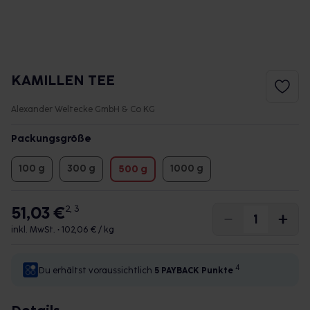
KAMILLEN TEE
Alexander Weltecke GmbH & Co KG
Packungsgröße
100 g
300 g
1000 g
500 g
51,03 €
2, 3
inkl. MwSt. •
102,06 € / kg
4
Du erhältst voraussichtlich
5 PAYBACK
Punkte