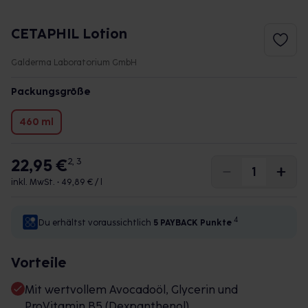
CETAPHIL Lotion
Galderma Laboratorium GmbH
Packungsgröße
460 ml
22,95 €
2, 3
inkl. MwSt. •
49,89 € / l
4
Du erhältst voraussichtlich
5 PAYBACK
Punkte
Vorteile
Mit wertvollem Avocadoöl, Glycerin und
ProVitamin B5 (Dexpanthenol)