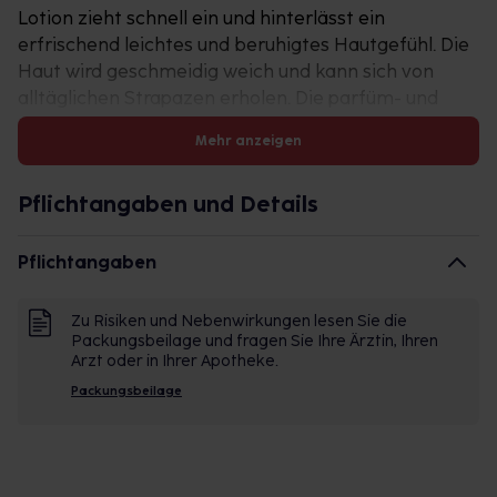
Lotion zieht schnell ein und hinterlässt ein
erfrischend leichtes und beruhigtes Hautgefühl. Die
Haut wird geschmeidig weich und kann sich von
alltäglichen Strapazen erholen. Die parfüm­- und
lanolinfreie Formulierung ist besonders geeignet für
Mehr anzeigen
empfindliche und trockene Haut.
Vorteile der Cetaphil®
Feuchtigkeitslotion
Pflichtangaben und Details
•
Mit wertvollem Avocadoöl, Glycerin und
ProVitamin B5 (Dexpanthenol)
Pflichtangaben
•
Schnell einziehende, ultra-leichte Textur
•
Hinterlässt ein weiches, gepflegtes
Zu Risiken und Nebenwirkungen lesen Sie die
Hautgefühl
Packungsbeilage und fragen Sie Ihre Ärztin, Ihren
•
Arzt oder in Ihrer Apotheke.
Ohne Parfüm
•
Im praktischen Pumpspender
Packungsbeilage
Warum die Haut mit Feuchtigkeit
versorgen?
Besonders feuchtigkeitsarme Haut neigt zu
schnellerer Faltenbildung, im Gegensatz zu