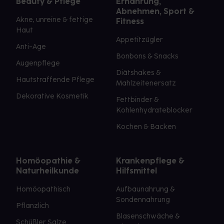
Beauty & Pflege
Ernährung,
Abnehmen, Sport &
Akne, unreine & fettige
Fitness
Haut
Appetitzügler
Anti-Age
Bonbons & Snacks
Augenpflege
Diätshakes &
Hautstraffende Pflege
Mahlzeitenersatz
Dekorative Kosmetik
Fettbinder &
Kohlenhydrateblocker
Kochen & Backen
Homöopathie &
Krankenpflege &
Naturheilkunde
Hilfsmittel
Homöopathisch
Aufbaunahrung &
Sondennahrung
Pflanzlich
Blasenschwäche &
Schüßler Salze