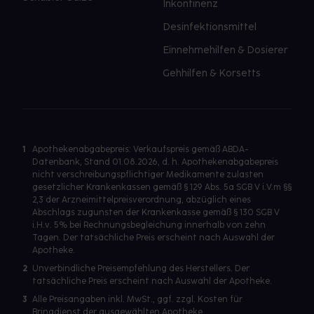
Inkontinenz
Desinfektionsmittel
Einnehmehilfen & Dosierer
Gehhilfen & Korsetts
1
Apothekenabgabepreis: Verkaufspreis gemäß ABDA-
Datenbank, Stand 01.08.2026, d. h. Apothekenabgabepreis
nicht verschreibungspflichtiger Medikamente zulasten
gesetzlicher Krankenkassen gemäß § 129 Abs. 5a SGB V i.V.m §§
2,3 der Arzneimittelpreisverordnung, abzüglich eines
Abschlags zugunsten der Krankenkasse gemäß § 130 SGB V
i.H.v. 5% bei Rechnungsbegleichung innerhalb von zehn
Tagen. Der tatsächliche Preis erscheint nach Auswahl der
Apotheke.
2
Unverbindliche Preisempfehlung des Herstellers. Der
tatsächliche Preis erscheint nach Auswahl der Apotheke.
3
Alle Preisangaben inkl. MwSt., ggf. zzgl. Kosten für
Bringdienst der ausgewählten Apotheke.