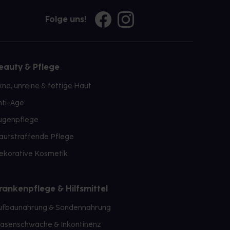
Folge uns!
eauty & Pflege
kne, unreine & fettige Haut
nti-Age
ugenpflege
autstraffende Pflege
ekorative Kosmetik
rankenpflege & Hilfsmittel
ufbaunahrung & Sondennahrung
lasenschwäche & Inkontinenz