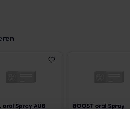
eren
 oral Spray AUB
BOOST oral Spray
AUB
 563,33 € / l
30 ml • 563,33 € / l
angaben und Details
Pflichtangaben und Details