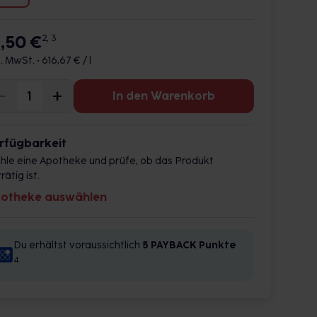
8,50 €
2, 3
l. MwSt. •
616,67 € / l
In den Warenkorb
rfügbarkeit
hle eine Apotheke und prüfe, ob das Produkt
rätig ist.
otheke auswählen
Du erhältst voraussichtlich
5 PAYBACK
Punkte
4