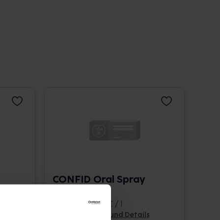
CONFID Oral Spray
AUB
30 ml • 563,33 € / l
Pflichtangaben und Details