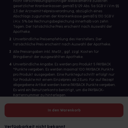
nicht verschreibungspflichtiger Medikamente zulasten
gesetzlicher Krankenkassen gemäß § 129 Abs. 5a SGB V i.V.m §§
2,3 der Arzneimittelpreisverordnung, abzüglich eines
Abschlags zugunsten der Krankenkasse gemäß § 130 SGB V
i.H.v. 5% bei Rechnungsbegleichung innerhalb von zehn
Tagen. Der tatsächliche Preis erscheint nach Auswahl der
Apotheke.
2
Unverbindliche Preisempfehlung des Herstellers. Der
tatsächliche Preis erscheint nach Auswahl der Apotheke.
3
Alle Preisangaben inkl. MwSt., ggf. zzgl. Kosten für
Bringdienst der ausgewählten Apotheke.
4
Unverbindliche Angabe. Es werden pro Produkt 5 PAYBACK
°Punkte vergeben. Es werden maximal 100 PAYBACK Punkte
pro Produkt ausgegeben. Eine Punktegutschrift erfolgt nur
für Produkte mit einem Einzelpreis ab 2 Euro. Für auf Rezept
abgegebene Artikel werden keine PAYBACK Punkte vergeben.
Es wird ein Benutzerkonto benötigt, um die PAYBACK-
Kartennummer zu hinterlegen.
In den Warenkorb
Betreiber des Portals und verantwortlich: gesund.de GmbH &
Co. KG, HRA 113699, Amtsgericht München
Verfügbarkeit nicht bekannt