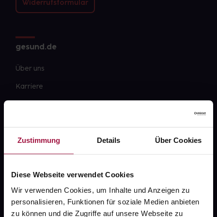
Widerrufsformular
gesund.de
Über uns
Karriere
Newsletter
Barrierefreiheitserklärung
Zustimmung
Details
Über Cookies
PAYBACK
gesund-versorger.de
Diese Webseite verwendet Cookies
Sanitätshäuser
Wir verwenden Cookies, um Inhalte und Anzeigen zu
Datenschutz
personalisieren, Funktionen für soziale Medien anbieten
AGB
zu können und die Zugriffe auf unsere Webseite zu