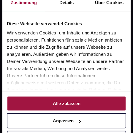
Zustimmung
Details
Über Cookies
Über uns
Karriere
Diese Webseite verwendet Cookies
Newsletter
Wir verwenden Cookies, um Inhalte und Anzeigen zu
personalisieren, Funktionen für soziale Medien anbieten
Barrierefreiheitserklärung
zu können und die Zugriffe auf unsere Webseite zu
PAYBACK
analysieren. Außerdem geben wir Informationen zu
Deiner Verwendung unserer Webseite an unsere Partner
gesund-versorger.de
für soziale Medien, Werbung und Analysen weiter.
Sanitätshäuser
Unsere Partner führen diese Informationen
möglicherweise mit weiteren Daten zusammen, die Du
Datenschutz
ihnen bereitgestellt hast oder die sie im Rahmen Deiner
AGB
Nutzung der Dienste gesammelt haben.
Alle zulassen
Impressum
Anpassen
Unsere Vorteile