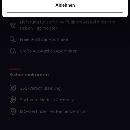
Ablehnen
Ausgewählte Wunschprodukte sofort abholbereit
Lieferung für sofort verfügbare Artikel meist am
selben Tag möglich
Freie Wahl der Apotheke
Große Auswahl an Apotheken
Sicher einkaufen
SSL-Verschlüsselung
Software Made in Germany
ISO-zertifiziertes Rechenzentrum