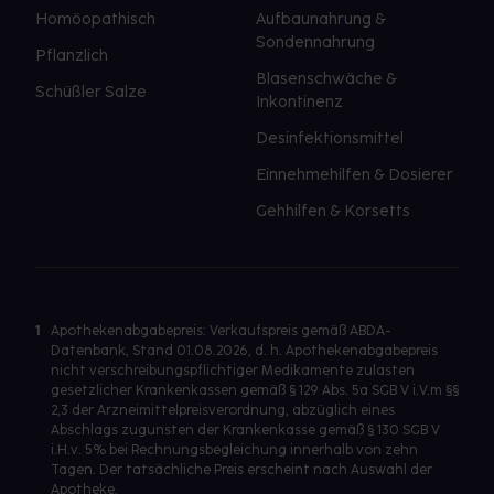
Homöopathisch
Aufbaunahrung &
Sondennahrung
Pflanzlich
Blasenschwäche &
Schüßler Salze
Inkontinenz
Desinfektionsmittel
Einnehmehilfen & Dosierer
Gehhilfen & Korsetts
1
Apothekenabgabepreis: Verkaufspreis gemäß ABDA-
Datenbank, Stand 01.08.2026, d. h. Apothekenabgabepreis
nicht verschreibungspflichtiger Medikamente zulasten
gesetzlicher Krankenkassen gemäß § 129 Abs. 5a SGB V i.V.m §§
2,3 der Arzneimittelpreisverordnung, abzüglich eines
Abschlags zugunsten der Krankenkasse gemäß § 130 SGB V
i.H.v. 5% bei Rechnungsbegleichung innerhalb von zehn
Tagen. Der tatsächliche Preis erscheint nach Auswahl der
Apotheke.