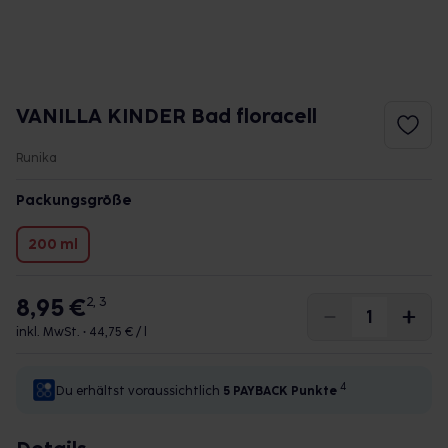
VANILLA KINDER Bad floracell
Runika
Packungsgröße
200 ml
8,95 €
2, 3
inkl. MwSt. •
44,75 € / l
4
Du erhältst voraussichtlich
5 PAYBACK
Punkte