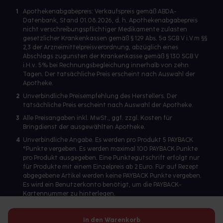
1
Apothekenabgabepreis: Verkaufspreis gemäß ABDA-
Datenbank, Stand 01.08.2026, d. h. Apothekenabgabepreis
nicht verschreibungspflichtiger Medikamente zulasten
gesetzlicher Krankenkassen gemäß § 129 Abs. 5a SGB V i.V.m §§
2,3 der Arzneimittelpreisverordnung, abzüglich eines
Abschlags zugunsten der Krankenkasse gemäß § 130 SGB V
i.H.v. 5% bei Rechnungsbegleichung innerhalb von zehn
Tagen. Der tatsächliche Preis erscheint nach Auswahl der
Apotheke.
2
Unverbindliche Preisempfehlung des Herstellers. Der
tatsächliche Preis erscheint nach Auswahl der Apotheke.
3
Alle Preisangaben inkl. MwSt., ggf. zzgl. Kosten für
Bringdienst der ausgewählten Apotheke.
4
Unverbindliche Angabe. Es werden pro Produkt 5 PAYBACK
°Punkte vergeben. Es werden maximal 100 PAYBACK Punkte
pro Produkt ausgegeben. Eine Punktegutschrift erfolgt nur
für Produkte mit einem Einzelpreis ab 2 Euro. Für auf Rezept
abgegebene Artikel werden keine PAYBACK Punkte vergeben.
Es wird ein Benutzerkonto benötigt, um die PAYBACK-
Kartennummer zu hinterlegen.
In den Warenkorb