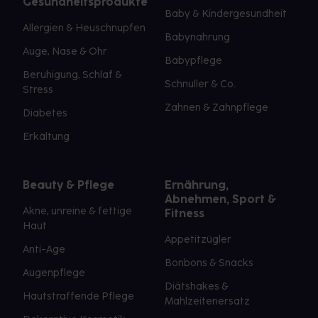
Gesundheitsprodukte
Baby & Kindergesundheit
Allergien & Heuschnupfen
Babynahrung
Auge, Nase & Ohr
Babypflege
Beruhigung, Schlaf &
Schnuller & Co.
Stress
Zahnen & Zahnpflege
Diabetes
Erkältung
Beauty & Pflege
Ernährung,
Abnehmen, Sport &
Akne, unreine & fettige
Fitness
Haut
Appetitzügler
Anti-Age
Bonbons & Snacks
Augenpflege
Diätshakes &
Hautstraffende Pflege
Mahlzeitenersatz