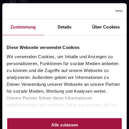
FAQ
Widerrufsformular
Zustimmung
Details
Über Cookies
gesund.de
Diese Webseite verwendet Cookies
Wir verwenden Cookies, um Inhalte und Anzeigen zu
Über uns
personalisieren, Funktionen für soziale Medien anbieten
Karriere
zu können und die Zugriffe auf unsere Webseite zu
analysieren. Außerdem geben wir Informationen zu
Newsletter
Deiner Verwendung unserer Webseite an unsere Partner
Barrierefreiheitserklärung
für soziale Medien, Werbung und Analysen weiter.
Unsere Partner führen diese Informationen
PAYBACK
möglicherweise mit weiteren Daten zusammen, die Du
gesund-versorger.de
ihnen bereitgestellt hast oder die sie im Rahmen Deiner
Nutzung der Dienste gesammelt haben.
Sanitätshäuser
Alle zulassen