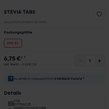
STEVIA TABS
allcura Naturheilmittel GmbH
Packungsgröße
300 St.
6,75 €
2, 3
inkl. MwSt. •
0,02 € / St.
4
Du erhältst voraussichtlich
5 PAYBACK
Punkte
Details
PZN
07796025
DARREICHUNGSFORM