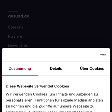
gesund.de
Über uns
Karriere
Newsletter
Barrierefreiheitserklärung
PAYBACK
Zustimmung
Details
Über Cookies
gesund-versorger.de
Sanitätshäuser
Diese Webseite verwendet Cookies
Datenschutz
Wir verwenden Cookies, um Inhalte und Anzeigen zu
personalisieren, Funktionen für soziale Medien anbieten
AGB
zu können und die Zugriffe auf unsere Webseite zu
Impressum