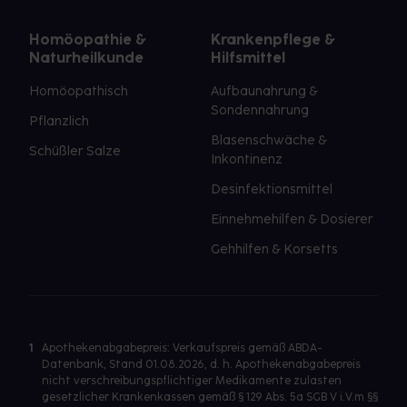
Homöopathie &
Krankenpflege &
Naturheilkunde
Hilfsmittel
Homöopathisch
Aufbaunahrung &
Sondennahrung
Pflanzlich
Blasenschwäche &
Schüßler Salze
Inkontinenz
Desinfektionsmittel
Einnehmehilfen & Dosierer
Gehhilfen & Korsetts
1
Apothekenabgabepreis: Verkaufspreis gemäß ABDA-
Datenbank, Stand 01.08.2026, d. h. Apothekenabgabepreis
nicht verschreibungspflichtiger Medikamente zulasten
gesetzlicher Krankenkassen gemäß § 129 Abs. 5a SGB V i.V.m §§