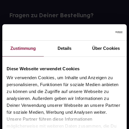
Fragen zu Deiner Bestellung?
Kontakt
FAQ
Zustimmung
Details
Über Cookies
Widerrufsformular
Diese Webseite verwendet Cookies
Wir verwenden Cookies, um Inhalte und Anzeigen zu
personalisieren, Funktionen für soziale Medien anbieten
gesund.de
zu können und die Zugriffe auf unsere Webseite zu
analysieren. Außerdem geben wir Informationen zu
Über uns
Deiner Verwendung unserer Webseite an unsere Partner
Karriere
für soziale Medien, Werbung und Analysen weiter.
Unsere Partner führen diese Informationen
Newsletter
möglicherweise mit weiteren Daten zusammen, die Du