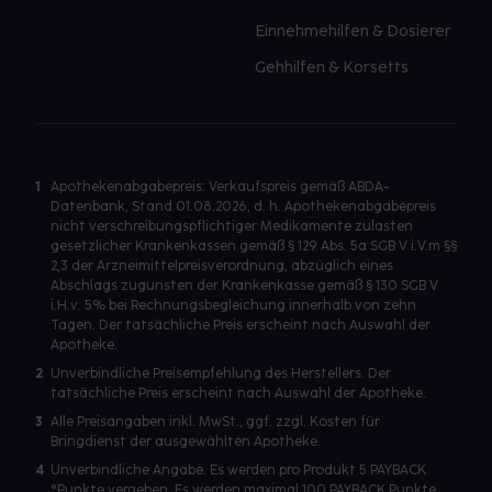
Einnehmehilfen & Dosierer
Gehhilfen & Korsetts
1
Apothekenabgabepreis: Verkaufspreis gemäß ABDA-
Datenbank, Stand 01.08.2026, d. h. Apothekenabgabepreis
nicht verschreibungspflichtiger Medikamente zulasten
gesetzlicher Krankenkassen gemäß § 129 Abs. 5a SGB V i.V.m §§
2,3 der Arzneimittelpreisverordnung, abzüglich eines
Abschlags zugunsten der Krankenkasse gemäß § 130 SGB V
i.H.v. 5% bei Rechnungsbegleichung innerhalb von zehn
Tagen. Der tatsächliche Preis erscheint nach Auswahl der
Apotheke.
2
Unverbindliche Preisempfehlung des Herstellers. Der
tatsächliche Preis erscheint nach Auswahl der Apotheke.
3
Alle Preisangaben inkl. MwSt., ggf. zzgl. Kosten für
Bringdienst der ausgewählten Apotheke.
4
Unverbindliche Angabe. Es werden pro Produkt 5 PAYBACK
°Punkte vergeben. Es werden maximal 100 PAYBACK Punkte