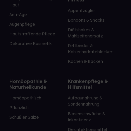
Haut
Appetitzügler
Anti-Age
Bonbons & Snacks
Augenpflege
Diätshakes &
Hautstraffende Pflege
Mahlzeitenersatz
Dekorative Kosmetik
Fettbinder &
Kohlenhydrateblocker
Kochen & Backen
Homöopathie &
Krankenpflege &
Naturheilkunde
Hilfsmittel
Homöopathisch
Aufbaunahrung &
Sondennahrung
Pflanzlich
Blasenschwäche &
Schüßler Salze
Inkontinenz
Desinfektionsmittel