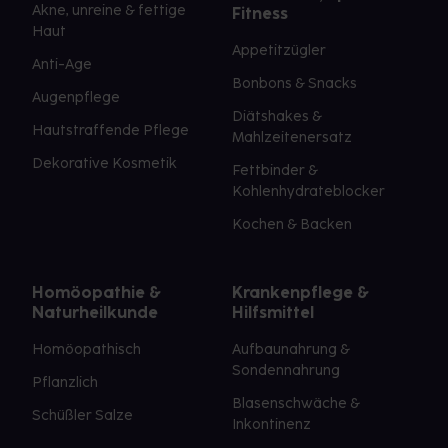
Akne, unreine & fettige
Fitness
Haut
Appetitzügler
Anti-Age
Bonbons & Snacks
Augenpflege
Diätshakes &
Hautstraffende Pflege
Mahlzeitenersatz
Dekorative Kosmetik
Fettbinder &
Kohlenhydrateblocker
Kochen & Backen
Homöopathie &
Krankenpflege &
Naturheilkunde
Hilfsmittel
Homöopathisch
Aufbaunahrung &
Sondennahrung
Pflanzlich
Blasenschwäche &
Schüßler Salze
Inkontinenz