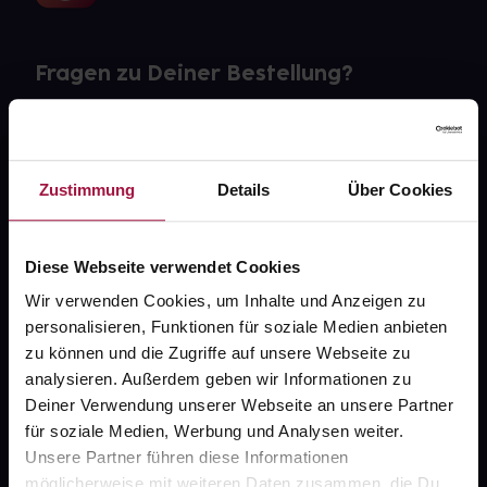
Fragen zu Deiner Bestellung?
Kontakt
FAQ
Zustimmung
Details
Über Cookies
Widerrufsformular
Diese Webseite verwendet Cookies
Wir verwenden Cookies, um Inhalte und Anzeigen zu
personalisieren, Funktionen für soziale Medien anbieten
gesund.de
zu können und die Zugriffe auf unsere Webseite zu
analysieren. Außerdem geben wir Informationen zu
Über uns
Deiner Verwendung unserer Webseite an unsere Partner
Karriere
für soziale Medien, Werbung und Analysen weiter.
Unsere Partner führen diese Informationen
Newsletter
möglicherweise mit weiteren Daten zusammen, die Du