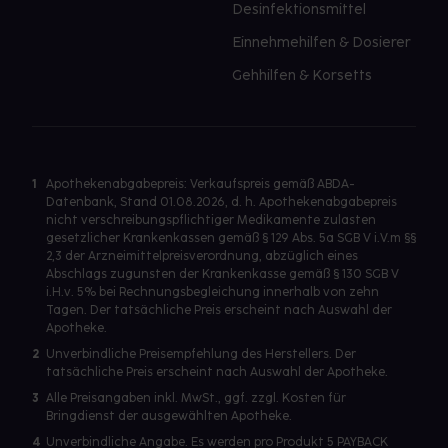
Desinfektionsmittel
Einnehmehilfen & Dosierer
Gehhilfen & Korsetts
1
Apothekenabgabepreis: Verkaufspreis gemäß ABDA-
Datenbank, Stand 01.08.2026, d. h. Apothekenabgabepreis
nicht verschreibungspflichtiger Medikamente zulasten
gesetzlicher Krankenkassen gemäß § 129 Abs. 5a SGB V i.V.m §§
2,3 der Arzneimittelpreisverordnung, abzüglich eines
Abschlags zugunsten der Krankenkasse gemäß § 130 SGB V
i.H.v. 5% bei Rechnungsbegleichung innerhalb von zehn
Tagen. Der tatsächliche Preis erscheint nach Auswahl der
Apotheke.
2
Unverbindliche Preisempfehlung des Herstellers. Der
tatsächliche Preis erscheint nach Auswahl der Apotheke.
3
Alle Preisangaben inkl. MwSt., ggf. zzgl. Kosten für
Bringdienst der ausgewählten Apotheke.
4
Unverbindliche Angabe. Es werden pro Produkt 5 PAYBACK