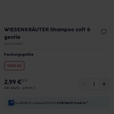
WIESENKRÄUTER Shampoo soft &
gentle
Axisis GmbH
Packungsgröße
1000 ml
2,99 €
2, 3
inkl. MwSt. •
2,99 € / l
4
Du erhältst voraussichtlich
5 PAYBACK
Punkte