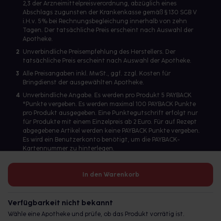
2,3 der Arzneimittelpreisverordnung, abzüglich eines
Abschlags zugunsten der Krankenkasse gemäß § 130 SGB V
i.H.v. 5% bei Rechnungsbegleichung innerhalb von zehn
Tagen. Der tatsächliche Preis erscheint nach Auswahl der
Apotheke.
2
Unverbindliche Preisempfehlung des Herstellers. Der
tatsächliche Preis erscheint nach Auswahl der Apotheke.
3
Alle Preisangaben inkl. MwSt., ggf. zzgl. Kosten für
Bringdienst der ausgewählten Apotheke.
4
Unverbindliche Angabe. Es werden pro Produkt 5 PAYBACK
°Punkte vergeben. Es werden maximal 100 PAYBACK Punkte
pro Produkt ausgegeben. Eine Punktegutschrift erfolgt nur
für Produkte mit einem Einzelpreis ab 2 Euro. Für auf Rezept
abgegebene Artikel werden keine PAYBACK Punkte vergeben.
Es wird ein Benutzerkonto benötigt, um die PAYBACK-
Kartennummer zu hinterlegen.
In den Warenkorb
Betreiber des Portals und verantwortlich: gesund.de GmbH &
Co. KG, HRA 113699, Amtsgericht München
Verfügbarkeit nicht bekannt
© 2026 gesund.de GmbH & Co. KG
Wähle eine Apotheke und prüfe, ob das Produkt vorrätig ist.