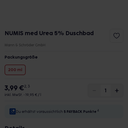
NUMIS med Urea 5% Duschbad
Mann & Schröder GmbH
Packungsgröße
200 ml
3,99 €
2, 3
inkl. MwSt. •
19,95 € / l
4
Du erhältst voraussichtlich
5 PAYBACK
Punkte