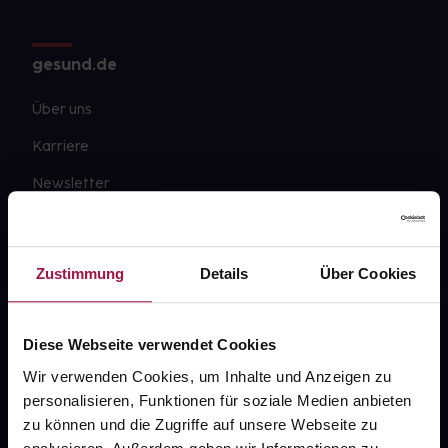
gesund.de
Über uns
Karriere
Newsletter
Barrierefreiheitserklärung
PAYBACK
Zustimmung
Details
Über Cookies
gesund-versorger.de
Sanitätshäuser
Diese Webseite verwendet Cookies
Datenschutz
Wir verwenden Cookies, um Inhalte und Anzeigen zu
personalisieren, Funktionen für soziale Medien anbieten
AGB
zu können und die Zugriffe auf unsere Webseite zu
Impressum