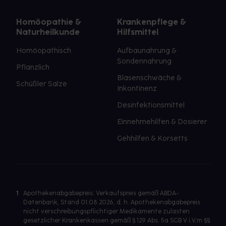
Homöopathie &
Krankenpflege &
Naturheilkunde
Hilfsmittel
Homöopathisch
Aufbaunahrung &
Sondennahrung
Pflanzlich
Blasenschwäche &
Schüßler Salze
Inkontinenz
Desinfektionsmittel
Einnehmehilfen & Dosierer
Gehhilfen & Korsetts
1
Apothekenabgabepreis: Verkaufspreis gemäß ABDA-
Datenbank, Stand 01.08.2026, d. h. Apothekenabgabepreis
nicht verschreibungspflichtiger Medikamente zulasten
gesetzlicher Krankenkassen gemäß § 129 Abs. 5a SGB V i.V.m §§