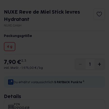
NUXE Reve de Miel Stick levres
Hydratant
NUXE GmbH
Packungsgröße
4 g
7,90 €
2, 3
inkl. MwSt. •
1.975,00 € / kg
4
Du erhältst voraussichtlich
5 PAYBACK
Punkte
Details
PZN
09100418