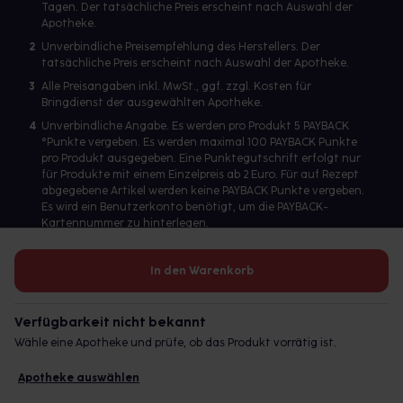
Tagen. Der tatsächliche Preis erscheint nach Auswahl der
Apotheke.
2
Unverbindliche Preisempfehlung des Herstellers. Der
tatsächliche Preis erscheint nach Auswahl der Apotheke.
3
Alle Preisangaben inkl. MwSt., ggf. zzgl. Kosten für
Bringdienst der ausgewählten Apotheke.
4
Unverbindliche Angabe. Es werden pro Produkt 5 PAYBACK
°Punkte vergeben. Es werden maximal 100 PAYBACK Punkte
pro Produkt ausgegeben. Eine Punktegutschrift erfolgt nur
für Produkte mit einem Einzelpreis ab 2 Euro. Für auf Rezept
abgegebene Artikel werden keine PAYBACK Punkte vergeben.
Es wird ein Benutzerkonto benötigt, um die PAYBACK-
Kartennummer zu hinterlegen.
In den Warenkorb
Betreiber des Portals und verantwortlich: gesund.de GmbH &
Co. KG, HRA 113699, Amtsgericht München
Verfügbarkeit nicht bekannt
© 2026 gesund.de GmbH & Co. KG
Wähle eine Apotheke und prüfe, ob das Produkt vorrätig ist.
Apotheke auswählen