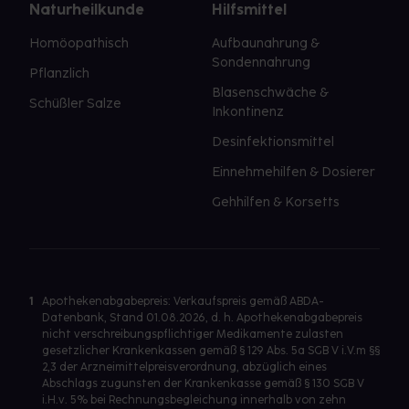
Naturheilkunde
Hilfsmittel
Homöopathisch
Aufbaunahrung &
Sondennahrung
Pflanzlich
Blasenschwäche &
Schüßler Salze
Inkontinenz
Desinfektionsmittel
Einnehmehilfen & Dosierer
Gehhilfen & Korsetts
1
Apothekenabgabepreis: Verkaufspreis gemäß ABDA-
Datenbank, Stand 01.08.2026, d. h. Apothekenabgabepreis
nicht verschreibungspflichtiger Medikamente zulasten
gesetzlicher Krankenkassen gemäß § 129 Abs. 5a SGB V i.V.m §§
2,3 der Arzneimittelpreisverordnung, abzüglich eines
Abschlags zugunsten der Krankenkasse gemäß § 130 SGB V
i.H.v. 5% bei Rechnungsbegleichung innerhalb von zehn