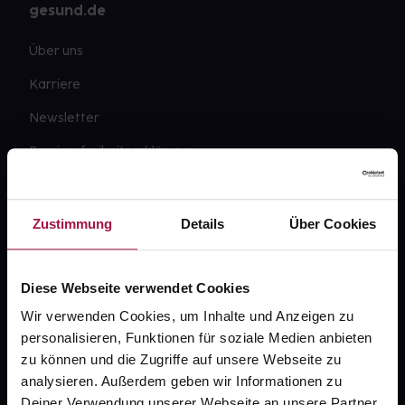
gesund.de
Über uns
Karriere
Newsletter
Barrierefreiheitserklärung
PAYBACK
gesund-versorger.de
Zustimmung
Details
Über Cookies
Sanitätshäuser
Datenschutz
Diese Webseite verwendet Cookies
Wir verwenden Cookies, um Inhalte und Anzeigen zu
AGB
personalisieren, Funktionen für soziale Medien anbieten
Impressum
zu können und die Zugriffe auf unsere Webseite zu
analysieren. Außerdem geben wir Informationen zu
Deiner Verwendung unserer Webseite an unsere Partner