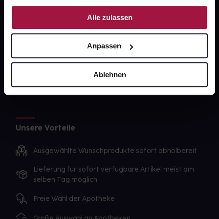
Nutzung der Dienste gesammelt haben.
gesund-versorger.de
Alle zulassen
Sanitätshäuser
Anpassen
Datenschutz
AGB
Ablehnen
Impressum
Unsere Vorteile
Ausgewählte Wunschprodukte sofort abholbereit
Lieferung für sofort verfügbare Artikel meist am
selben Tag möglich
Freie Wahl der Apotheke
Große Auswahl an Apotheken