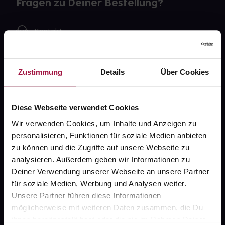
Fragen zu Deiner Bestellung?
Kontakt
FAQ
Zustimmung
Details
Über Cookies
Widerrufsformular
Diese Webseite verwendet Cookies
Wir verwenden Cookies, um Inhalte und Anzeigen zu
gesund.de
personalisieren, Funktionen für soziale Medien anbieten
zu können und die Zugriffe auf unsere Webseite zu
Über uns
analysieren. Außerdem geben wir Informationen zu
Karriere
Deiner Verwendung unserer Webseite an unsere Partner
für soziale Medien, Werbung und Analysen weiter.
Newsletter
Unsere Partner führen diese Informationen
Barrierefreiheitserklärung
möglicherweise mit weiteren Daten zusammen, die Du
ihnen bereitgestellt hast oder die sie im Rahmen Deiner
PAYBACK