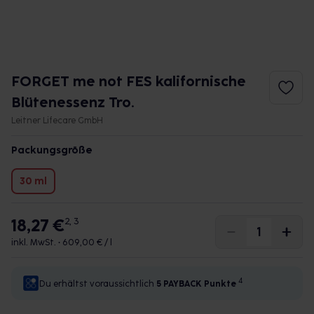
FORGET me not FES kalifornische
Blütenessenz Tro.
Leitner Lifecare GmbH
Packungsgröße
30 ml
18,27 €
2, 3
inkl. MwSt. •
609,00 € / l
4
Du erhältst voraussichtlich
5 PAYBACK
Punkte