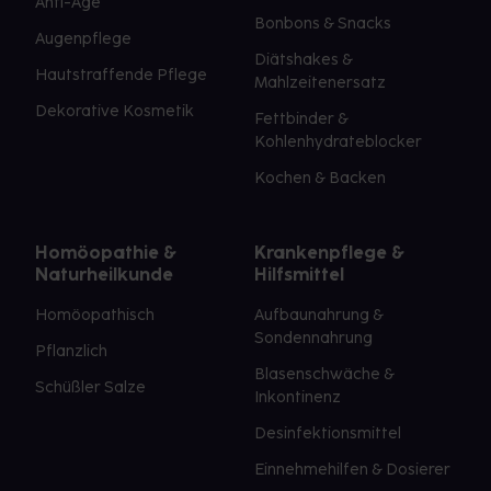
Anti-Age
Bonbons & Snacks
Augenpflege
Diätshakes &
Hautstraffende Pflege
Mahlzeitenersatz
Dekorative Kosmetik
Fettbinder &
Kohlenhydrateblocker
Kochen & Backen
Homöopathie &
Krankenpflege &
Naturheilkunde
Hilfsmittel
Homöopathisch
Aufbaunahrung &
Sondennahrung
Pflanzlich
Blasenschwäche &
Schüßler Salze
Inkontinenz
Desinfektionsmittel
Einnehmehilfen & Dosierer