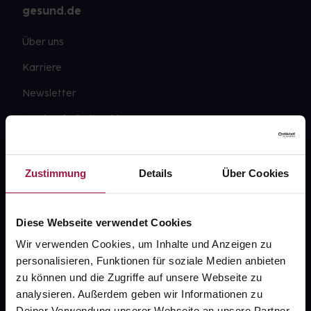
gesund.de
Über uns
Karriere
Newsletter
Barrierefreiheitserklärung
PAYBACK
gesund-versorger.de
Zustimmung
Details
Über Cookies
Sanitätshäuser
Datenschutz
Diese Webseite verwendet Cookies
Wir verwenden Cookies, um Inhalte und Anzeigen zu
AGB
personalisieren, Funktionen für soziale Medien anbieten
Impressum
zu können und die Zugriffe auf unsere Webseite zu
analysieren. Außerdem geben wir Informationen zu
Deiner Verwendung unserer Webseite an unsere Partner