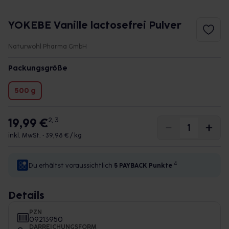
YOKEBE Vanille lactosefrei Pulver
Naturwohl Pharma GmbH
Packungsgröße
500 g
19,99 €
2, 3
inkl. MwSt. •
39,98 € / kg
4
Du erhältst voraussichtlich
5 PAYBACK
Punkte
Details
PZN
09213950
DARREICHUNGSFORM