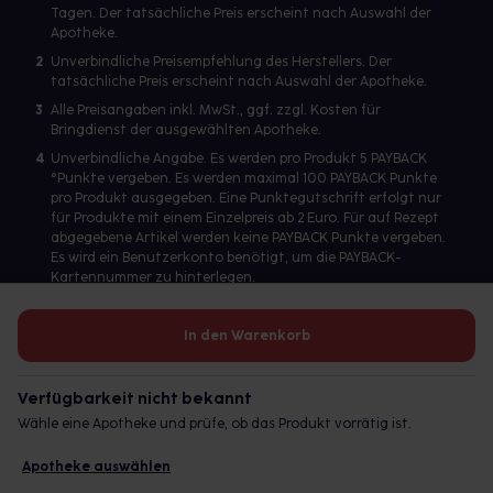
Tagen. Der tatsächliche Preis erscheint nach Auswahl der
Apotheke.
2
Unverbindliche Preisempfehlung des Herstellers. Der
tatsächliche Preis erscheint nach Auswahl der Apotheke.
3
Alle Preisangaben inkl. MwSt., ggf. zzgl. Kosten für
Bringdienst der ausgewählten Apotheke.
4
Unverbindliche Angabe. Es werden pro Produkt 5 PAYBACK
°Punkte vergeben. Es werden maximal 100 PAYBACK Punkte
pro Produkt ausgegeben. Eine Punktegutschrift erfolgt nur
für Produkte mit einem Einzelpreis ab 2 Euro. Für auf Rezept
abgegebene Artikel werden keine PAYBACK Punkte vergeben.
Es wird ein Benutzerkonto benötigt, um die PAYBACK-
Kartennummer zu hinterlegen.
In den Warenkorb
Betreiber des Portals und verantwortlich: gesund.de GmbH &
Co. KG, HRA 113699, Amtsgericht München
Verfügbarkeit nicht bekannt
© 2026 gesund.de GmbH & Co. KG
Wähle eine Apotheke und prüfe, ob das Produkt vorrätig ist.
Apotheke auswählen