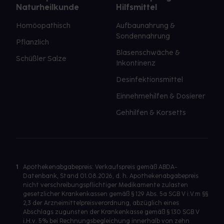
Naturheilkunde
Hilfsmittel
Homöopathisch
Aufbaunahrung &
Sondennahrung
Pflanzlich
Blasenschwäche &
Schüßler Salze
Inkontinenz
Desinfektionsmittel
Einnehmehilfen & Dosierer
Gehhilfen & Korsetts
1
Apothekenabgabepreis: Verkaufspreis gemäß ABDA-
Datenbank, Stand 01.08.2026, d. h. Apothekenabgabepreis
nicht verschreibungspflichtiger Medikamente zulasten
gesetzlicher Krankenkassen gemäß § 129 Abs. 5a SGB V i.V.m §§
2,3 der Arzneimittelpreisverordnung, abzüglich eines
Abschlags zugunsten der Krankenkasse gemäß § 130 SGB V
i.H.v. 5% bei Rechnungsbegleichung innerhalb von zehn