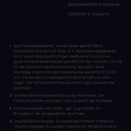
Einnehmehilfen & Dosierer
Gehhilfen & Korsetts
1
Apothekenabgabepreis: Verkaufspreis gemäß ABDA-
Datenbank, Stand 01.08.2026, d. h. Apothekenabgabepreis
nicht verschreibungspflichtiger Medikamente zulasten
gesetzlicher Krankenkassen gemäß § 129 Abs. 5a SGB V i.V.m §§
2,3 der Arzneimittelpreisverordnung, abzüglich eines
Abschlags zugunsten der Krankenkasse gemäß § 130 SGB V
i.H.v. 5% bei Rechnungsbegleichung innerhalb von zehn
Tagen. Der tatsächliche Preis erscheint nach Auswahl der
Apotheke.
2
Unverbindliche Preisempfehlung des Herstellers. Der
tatsächliche Preis erscheint nach Auswahl der Apotheke.
3
Alle Preisangaben inkl. MwSt., ggf. zzgl. Kosten für
Bringdienst der ausgewählten Apotheke.
4
Unverbindliche Angabe. Es werden pro Produkt 5 PAYBACK
°Punkte vergeben. Es werden maximal 100 PAYBACK Punkte