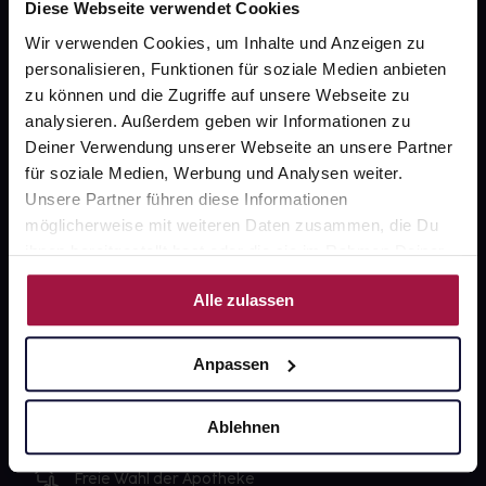
Diese Webseite verwendet Cookies
PAYBACK
Wir verwenden Cookies, um Inhalte und Anzeigen zu
personalisieren, Funktionen für soziale Medien anbieten
gesund-versorger.de
zu können und die Zugriffe auf unsere Webseite zu
Sanitätshäuser
analysieren. Außerdem geben wir Informationen zu
Deiner Verwendung unserer Webseite an unsere Partner
Datenschutz
für soziale Medien, Werbung und Analysen weiter.
AGB
Unsere Partner führen diese Informationen
möglicherweise mit weiteren Daten zusammen, die Du
Impressum
ihnen bereitgestellt hast oder die sie im Rahmen Deiner
Nutzung der Dienste gesammelt haben.
Alle zulassen
Unsere Vorteile
Anpassen
Ausgewählte Wunschprodukte sofort abholbereit
Lieferung für sofort verfügbare Artikel meist am
Ablehnen
selben Tag möglich
Freie Wahl der Apotheke