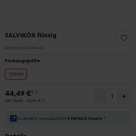
SALVIKÖR flüssig
Bombastus-Werke AG
Packungsgröße
700 ml
44,49 €
2, 3
inkl. MwSt. •
63,56 € / l
4
Du erhältst voraussichtlich
5 PAYBACK
Punkte