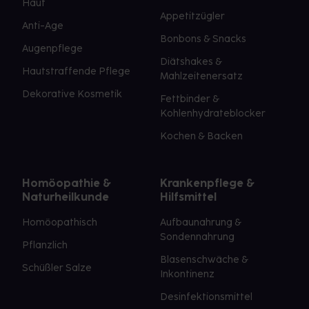
Haut
Appetitzügler
Anti-Age
Bonbons & Snacks
Augenpflege
Diätshakes &
Hautstraffende Pflege
Mahlzeitenersatz
Dekorative Kosmetik
Fettbinder &
Kohlenhydrateblocker
Kochen & Backen
Homöopathie &
Krankenpflege &
Naturheilkunde
Hilfsmittel
Homöopathisch
Aufbaunahrung &
Sondennahrung
Pflanzlich
Blasenschwäche &
Schüßler Salze
Inkontinenz
Desinfektionsmittel