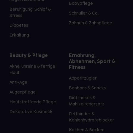
Babypflege
Beruhigung, Schlaf &
Schnuller & Co.
Stress
Zahnen & Zahnpflege
Diabetes
Erkältung
Beauty & Pflege
Ernährung,
Abnehmen, Sport &
Akne, unreine & fettige
Fitness
Haut
Appetitzügler
Anti-Age
Bonbons & Snacks
Augenpflege
Diätshakes &
Hautstraffende Pflege
Mahlzeitenersatz
Dekorative Kosmetik
Fettbinder &
Kohlenhydrateblocker
Kochen & Backen