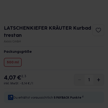
LATSCHENKIEFER KRÄUTER Kurbad
trestan
Axisis GmbH
Packungsgröße
500 ml
4,07 €
2, 3
inkl. MwSt. •
8,14 € / l
4
Du erhältst voraussichtlich
5 PAYBACK
Punkte