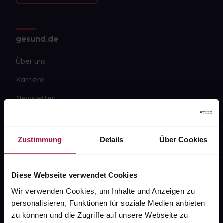
gesund.de
Über uns
Karriere
Newsletter
Barrierefreiheitserklärung
PAYBACK
Zustimmung
Details
Über Cookies
gesund-versorger.de
Sanitätshäuser
Diese Webseite verwendet Cookies
Datenschutz
Wir verwenden Cookies, um Inhalte und Anzeigen zu
personalisieren, Funktionen für soziale Medien anbieten
AGB
zu können und die Zugriffe auf unsere Webseite zu