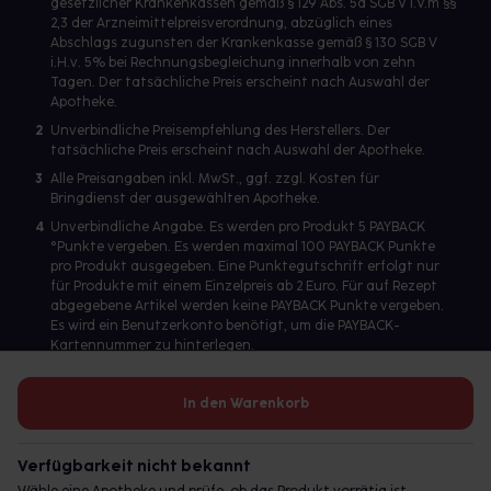
gesetzlicher Krankenkassen gemäß § 129 Abs. 5a SGB V i.V.m §§
2,3 der Arzneimittelpreisverordnung, abzüglich eines
Abschlags zugunsten der Krankenkasse gemäß § 130 SGB V
i.H.v. 5% bei Rechnungsbegleichung innerhalb von zehn
Tagen. Der tatsächliche Preis erscheint nach Auswahl der
Apotheke.
2
Unverbindliche Preisempfehlung des Herstellers. Der
tatsächliche Preis erscheint nach Auswahl der Apotheke.
3
Alle Preisangaben inkl. MwSt., ggf. zzgl. Kosten für
Bringdienst der ausgewählten Apotheke.
4
Unverbindliche Angabe. Es werden pro Produkt 5 PAYBACK
°Punkte vergeben. Es werden maximal 100 PAYBACK Punkte
pro Produkt ausgegeben. Eine Punktegutschrift erfolgt nur
für Produkte mit einem Einzelpreis ab 2 Euro. Für auf Rezept
abgegebene Artikel werden keine PAYBACK Punkte vergeben.
Es wird ein Benutzerkonto benötigt, um die PAYBACK-
Kartennummer zu hinterlegen.
In den Warenkorb
Betreiber des Portals und verantwortlich: gesund.de GmbH &
Co. KG, HRA 113699, Amtsgericht München
Verfügbarkeit nicht bekannt
© 2026 gesund.de GmbH & Co. KG