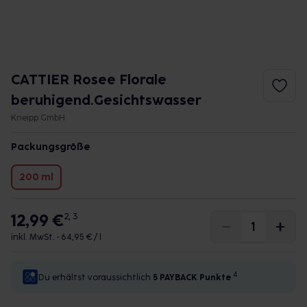
CATTIER Rosee Florale
beruhigend.Gesichtswasser
Kneipp GmbH
Packungsgröße
200 ml
12,99 €
2, 3
inkl. MwSt. •
64,95 € / l
4
Du erhältst voraussichtlich
5 PAYBACK
Punkte