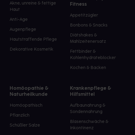
Akne, unreine & fettige
Fitness
Haut
Appetitzügler
Anti-Age
Bonbons & Snacks
Augenpflege
Diätshakes &
Hautstraffende Pflege
Mahlzeitenersatz
Dekorative Kosmetik
Fettbinder &
Kohlenhydrateblocker
Kochen & Backen
Homöopathie &
Krankenpflege &
Naturheilkunde
Hilfsmittel
Homöopathisch
Aufbaunahrung &
Sondennahrung
Pflanzlich
Blasenschwäche &
Schüßler Salze
Inkontinenz