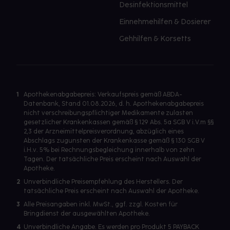
Desinfektionsmittel
Einnehmehilfen & Dosierer
Gehhilfen & Korsetts
1
Apothekenabgabepreis: Verkaufspreis gemäß ABDA-
Datenbank, Stand 01.08.2026, d. h. Apothekenabgabepreis
nicht verschreibungspflichtiger Medikamente zulasten
gesetzlicher Krankenkassen gemäß § 129 Abs. 5a SGB V i.V.m §§
2,3 der Arzneimittelpreisverordnung, abzüglich eines
Abschlags zugunsten der Krankenkasse gemäß § 130 SGB V
i.H.v. 5% bei Rechnungsbegleichung innerhalb von zehn
Tagen. Der tatsächliche Preis erscheint nach Auswahl der
Apotheke.
2
Unverbindliche Preisempfehlung des Herstellers. Der
tatsächliche Preis erscheint nach Auswahl der Apotheke.
3
Alle Preisangaben inkl. MwSt., ggf. zzgl. Kosten für
Bringdienst der ausgewählten Apotheke.
4
Unverbindliche Angabe. Es werden pro Produkt 5 PAYBACK