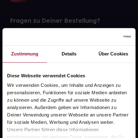
Fragen zu Deiner Bestellung?
Kontakt
FAQ
Zustimmung
Details
Über Cookies
Widerrufsformular
Diese Webseite verwendet Cookies
Wir verwenden Cookies, um Inhalte und Anzeigen zu
personalisieren, Funktionen für soziale Medien anbieten
gesund.de
zu können und die Zugriffe auf unsere Webseite zu
analysieren. Außerdem geben wir Informationen zu
Über uns
Deiner Verwendung unserer Webseite an unsere Partner
Karriere
für soziale Medien, Werbung und Analysen weiter.
Unsere Partner führen diese Informationen
Newsletter
möglicherweise mit weiteren Daten zusammen, die Du