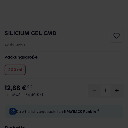
SILICIUM GEL CMD
Axisis GmbH
Packungsgröße
200 ml
12,88 €
2, 3
inkl. MwSt. •
64,40 € / l
4
Du erhältst voraussichtlich
5 PAYBACK
Punkte