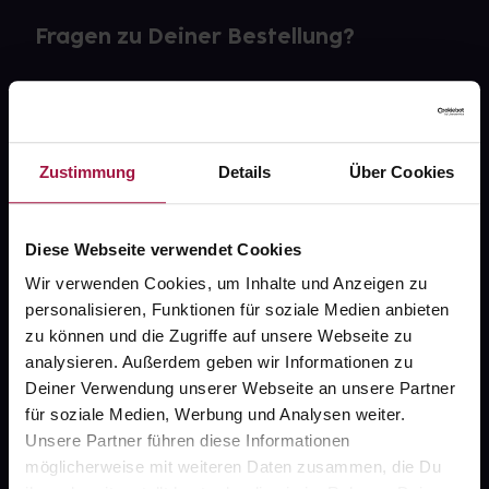
Fragen zu Deiner Bestellung?
Kontakt
FAQ
Zustimmung
Details
Über Cookies
Widerrufsformular
Diese Webseite verwendet Cookies
Wir verwenden Cookies, um Inhalte und Anzeigen zu
gesund.de
personalisieren, Funktionen für soziale Medien anbieten
zu können und die Zugriffe auf unsere Webseite zu
Über uns
analysieren. Außerdem geben wir Informationen zu
Deiner Verwendung unserer Webseite an unsere Partner
Karriere
für soziale Medien, Werbung und Analysen weiter.
Newsletter
Unsere Partner führen diese Informationen
möglicherweise mit weiteren Daten zusammen, die Du
Barrierefreiheitserklärung