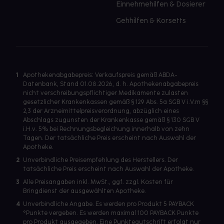
Einnehmehilfen & Dosierer
Gehhilfen & Korsetts
1
Apothekenabgabepreis: Verkaufspreis gemäß ABDA-
Datenbank, Stand 01.08.2026, d. h. Apothekenabgabepreis
nicht verschreibungspflichtiger Medikamente zulasten
gesetzlicher Krankenkassen gemäß § 129 Abs. 5a SGB V i.V.m §§
2,3 der Arzneimittelpreisverordnung, abzüglich eines
Abschlags zugunsten der Krankenkasse gemäß § 130 SGB V
i.H.v. 5% bei Rechnungsbegleichung innerhalb von zehn
Tagen. Der tatsächliche Preis erscheint nach Auswahl der
Apotheke.
2
Unverbindliche Preisempfehlung des Herstellers. Der
tatsächliche Preis erscheint nach Auswahl der Apotheke.
3
Alle Preisangaben inkl. MwSt., ggf. zzgl. Kosten für
Bringdienst der ausgewählten Apotheke.
4
Unverbindliche Angabe. Es werden pro Produkt 5 PAYBACK
°Punkte vergeben. Es werden maximal 100 PAYBACK Punkte
pro Produkt ausgegeben. Eine Punktegutschrift erfolgt nur