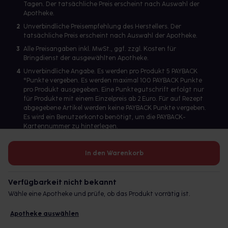
Tagen. Der tatsächliche Preis erscheint nach Auswahl der
Apotheke.
2
Unverbindliche Preisempfehlung des Herstellers. Der
tatsächliche Preis erscheint nach Auswahl der Apotheke.
3
Alle Preisangaben inkl. MwSt., ggf. zzgl. Kosten für
Bringdienst der ausgewählten Apotheke.
4
Unverbindliche Angabe. Es werden pro Produkt 5 PAYBACK
°Punkte vergeben. Es werden maximal 100 PAYBACK Punkte
pro Produkt ausgegeben. Eine Punktegutschrift erfolgt nur
für Produkte mit einem Einzelpreis ab 2 Euro. Für auf Rezept
abgegebene Artikel werden keine PAYBACK Punkte vergeben.
Es wird ein Benutzerkonto benötigt, um die PAYBACK-
Kartennummer zu hinterlegen.
In den Warenkorb
Betreiber des Portals und verantwortlich: gesund.de GmbH &
Co. KG, HRA 113699, Amtsgericht München
Verfügbarkeit nicht bekannt
© 2026 gesund.de GmbH & Co. KG
Wähle eine Apotheke und prüfe, ob das Produkt vorrätig ist.
Apotheke auswählen