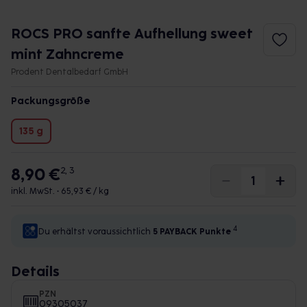
ROCS PRO sanfte Aufhellung sweet
mint Zahncreme
Prodent Dentalbedarf GmbH
Packungsgröße
135 g
8,90 €
2, 3
inkl. MwSt. •
65,93 € / kg
4
Du erhältst voraussichtlich
5 PAYBACK
Punkte
Details
PZN
09305037