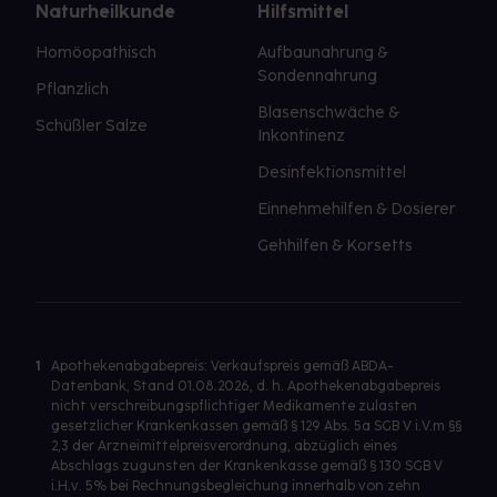
Naturheilkunde
Hilfsmittel
Homöopathisch
Aufbaunahrung &
Sondennahrung
Pflanzlich
Blasenschwäche &
Schüßler Salze
Inkontinenz
Desinfektionsmittel
Einnehmehilfen & Dosierer
Gehhilfen & Korsetts
1
Apothekenabgabepreis: Verkaufspreis gemäß ABDA-
Datenbank, Stand 01.08.2026, d. h. Apothekenabgabepreis
nicht verschreibungspflichtiger Medikamente zulasten
gesetzlicher Krankenkassen gemäß § 129 Abs. 5a SGB V i.V.m §§
2,3 der Arzneimittelpreisverordnung, abzüglich eines
Abschlags zugunsten der Krankenkasse gemäß § 130 SGB V
i.H.v. 5% bei Rechnungsbegleichung innerhalb von zehn