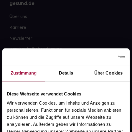
gesund.de
Über uns
Karriere
Newsletter
Barrierefreiheitserklärung
PAYBACK
gesund-versorger.de
Zustimmung
Details
Über Cookies
Sanitätshäuser
Datenschutz
Diese Webseite verwendet Cookies
Wir verwenden Cookies, um Inhalte und Anzeigen zu
AGB
personalisieren, Funktionen für soziale Medien anbieten
Impressum
zu können und die Zugriffe auf unsere Webseite zu
analysieren. Außerdem geben wir Informationen zu
Deiner Verwendung unserer Webseite an unsere Partner