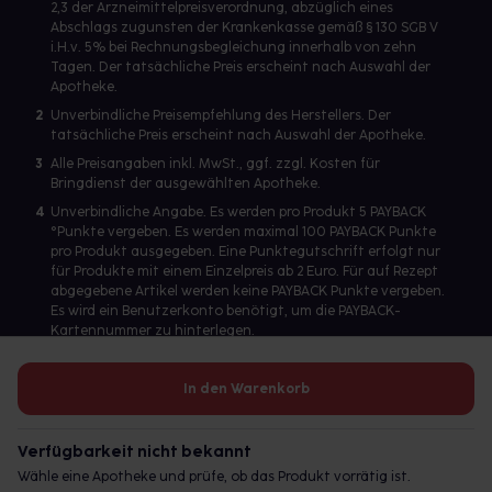
2,3 der Arzneimittelpreisverordnung, abzüglich eines
Abschlags zugunsten der Krankenkasse gemäß § 130 SGB V
i.H.v. 5% bei Rechnungsbegleichung innerhalb von zehn
Tagen. Der tatsächliche Preis erscheint nach Auswahl der
Apotheke.
2
Unverbindliche Preisempfehlung des Herstellers. Der
tatsächliche Preis erscheint nach Auswahl der Apotheke.
3
Alle Preisangaben inkl. MwSt., ggf. zzgl. Kosten für
Bringdienst der ausgewählten Apotheke.
4
Unverbindliche Angabe. Es werden pro Produkt 5 PAYBACK
°Punkte vergeben. Es werden maximal 100 PAYBACK Punkte
pro Produkt ausgegeben. Eine Punktegutschrift erfolgt nur
für Produkte mit einem Einzelpreis ab 2 Euro. Für auf Rezept
abgegebene Artikel werden keine PAYBACK Punkte vergeben.
Es wird ein Benutzerkonto benötigt, um die PAYBACK-
Kartennummer zu hinterlegen.
In den Warenkorb
Betreiber des Portals und verantwortlich: gesund.de GmbH &
Co. KG, HRA 113699, Amtsgericht München
Verfügbarkeit nicht bekannt
© 2026 gesund.de GmbH & Co. KG
Wähle eine Apotheke und prüfe, ob das Produkt vorrätig ist.