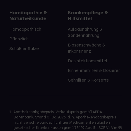
Homöopathie &
Krankenpflege &
Naturheilkunde
Hilfsmittel
Homöopathisch
Aufbaunahrung &
Sondennahrung
Pflanzlich
Blasenschwäche &
Schüßler Salze
Inkontinenz
Desinfektionsmittel
Einnehmehilfen & Dosierer
Gehhilfen & Korsetts
1
Apothekenabgabepreis: Verkaufspreis gemäß ABDA-
Datenbank, Stand 01.08.2026, d. h. Apothekenabgabepreis
nicht verschreibungspflichtiger Medikamente zulasten
gesetzlicher Krankenkassen gemäß § 129 Abs. 5a SGB V i.V.m §§