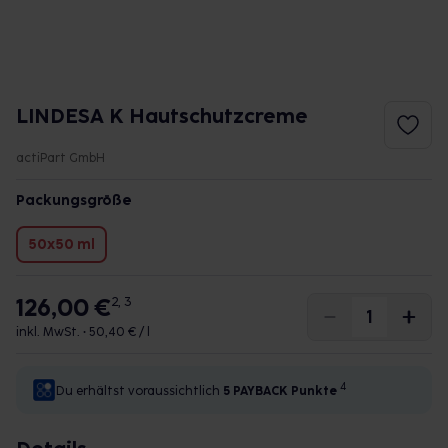
LINDESA K Hautschutzcreme
actiPart GmbH
Packungsgröße
50x50 ml
126,00 €
2, 3
inkl. MwSt. •
50,40 € / l
4
Du erhältst voraussichtlich
5 PAYBACK
Punkte