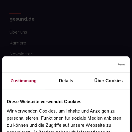
gesund.de
Über uns
Karriere
Newsletter
Barrierefreiheitserklärung
PAYBACK
Zustimmung
Details
Über Cookies
gesund-versorger.de
Sanitätshäuser
Diese Webseite verwendet Cookies
Datenschutz
Wir verwenden Cookies, um Inhalte und Anzeigen zu
personalisieren, Funktionen für soziale Medien anbieten
AGB
zu können und die Zugriffe auf unsere Webseite zu
Impressum